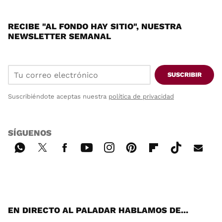
RECIBE "AL FONDO HAY SITIO", NUESTRA
NEWSLETTER SEMANAL
SUSCRIBIR
Suscribiéndote aceptas nuestra
política de privacidad
SÍGUENOS
Wh
Twi
Fac
You
Inst
Pint
Flip
Tikt
E-
ats
tter
ebo
tub
agr
ere
boa
ok
mai
App
ok
e
am
st
rd
l
EN DIRECTO AL PALADAR HABLAMOS DE...