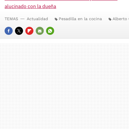
alucinado con la dueña
TEMAS
Actualidad
Pesadilla en la cocina
Alberto
FACEBOOK
TWITTER
FLIPBOARD
E-
WHATSAPP
MAIL