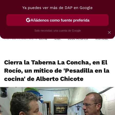
Ya puedes ver más de DAP en Google
MENÚ
NUEVO
Añádenos como fuente preferida
POSTRES
VIAJES
SELECCIÓN
VEGUI
Solo necesitas una cuenta de Google
×
HOY SE HABLA DE
Cena
Lidl
José Andrés
Mundial
Cierra la Taberna La Concha, en El
Rocío, un mítico de 'Pesadilla en la
cocina' de Alberto Chicote