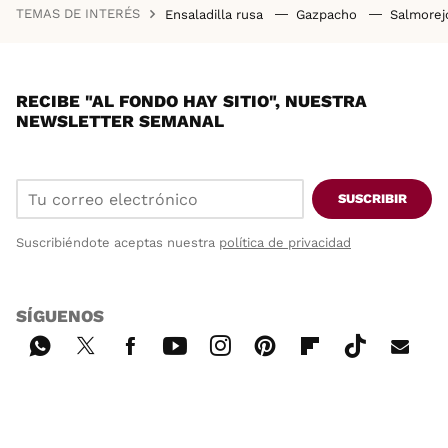
TEMAS DE INTERÉS
Ensaladilla rusa
Gazpacho
Salmore
RECIBE "AL FONDO HAY SITIO", NUESTRA
NEWSLETTER SEMANAL
SUSCRIBIR
Suscribiéndote aceptas nuestra
política de privacidad
SÍGUENOS
Wh
Twi
Fac
You
Inst
Pint
Flip
Tikt
E-
ats
tter
ebo
tub
agr
ere
boa
ok
mai
App
ok
e
am
st
rd
l