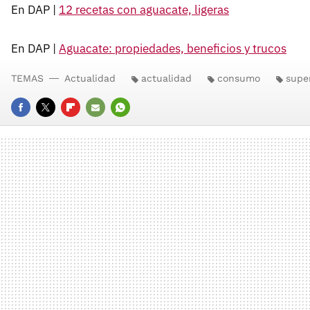
En DAP |
12 recetas con aguacate, ligeras
En DAP |
Aguacate: propiedades, beneficios y trucos
TEMAS
Actualidad
actualidad
consumo
supe
FACEBOOK
TWITTER
FLIPBOARD
E-
WHATSAPP
MAIL