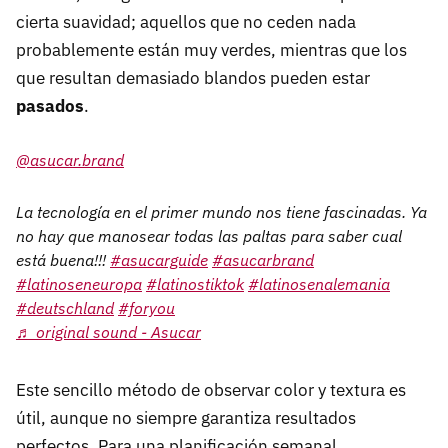
cierta suavidad; aquellos que no ceden nada
probablemente están muy verdes, mientras que los
que resultan demasiado blandos pueden estar
pasados
.
@asucar.brand
La tecnología en el primer mundo nos tiene fascinadas. Ya
no hay que manosear todas las paltas para saber cual
está buena!!!
#asucarguide
#asucarbrand
#latinoseneuropa
#latinostiktok
#latinosenalemania
#deutschland
#foryou
♬ original sound - Asucar
Este sencillo método de observar color y textura es
útil, aunque no siempre garantiza resultados
perfectos. Para una planificación semanal,