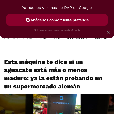
Ya puedes ver más de DAP en Google
MENÚ
NUEVO
Añádenos como fuente preferida
POSTRES
VIAJES
SELECCIÓN
VEGUI
Solo necesitas una cuenta de Google
×
HOY SE HABLA DE
Cena
Lidl
José Andrés
Mundial
Esta máquina te dice si un
aguacate está más o menos
maduro: ya la están probando en
un supermercado alemán