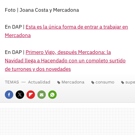
Foto | Joana Costa y Mercadona
En DAP |
Esta es la única forma de entrar a trabajar en
Mercadona
En DAP |
Primero Vigo, después Mercadona: la
Navidad llega a Hacendado con un completo surtido
de turrones y dos novedades
TEMAS
Actualidad
Mercadona
consumo
sup
FACEBOOK
TWITTER
FLIPBOARD
E-
WHATSAPP
MAIL