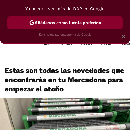
Ya puedes ver más de DAP en Google
MENÚ
NUEVO
Añádenos como fuente preferida
POSTRES
VIAJES
SELECCIÓN
VEGUI
Solo necesitas una cuenta de Google
×
HOY SE HABLA DE
Lidl
Tomate
Aceite
Pasta
Pesc
Estas son todas las novedades que
encontrarás en tu Mercadona para
empezar el otoño