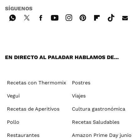
SÍGUENOS
Wh
Twi
Fac
You
Inst
Pint
Flip
Tikt
E-
ats
tter
ebo
tub
agr
ere
boa
ok
mai
App
ok
e
am
st
rd
l
EN DIRECTO AL PALADAR HABLAMOS DE...
Recetas con Thermomix
Postres
Vegui
Viajes
Recetas de Aperitivos
Cultura gastronómica
Pollo
Recetas Saludables
Restaurantes
Amazon Prime Day junio