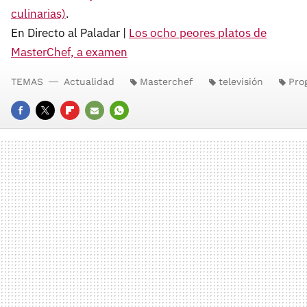
culinarias)
.
En Directo al Paladar |
Los ocho peores platos de
MasterChef, a examen
TEMAS
Actualidad
Masterchef
televisión
Pro
FACEBOOK
TWITTER
FLIPBOARD
E-
WHATSAPP
MAIL