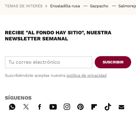
TEMAS DE INTERÉS
Ensaladilla rusa
Gazpacho
Salmore
RECIBE "AL FONDO HAY SITIO", NUESTRA
NEWSLETTER SEMANAL
SUSCRIBIR
Suscribiéndote aceptas nuestra
política de privacidad
SÍGUENOS
Wh
Twi
Fac
You
Inst
Pint
Flip
Tikt
E-
ats
tter
ebo
tub
agr
ere
boa
ok
mai
App
ok
e
am
st
rd
l