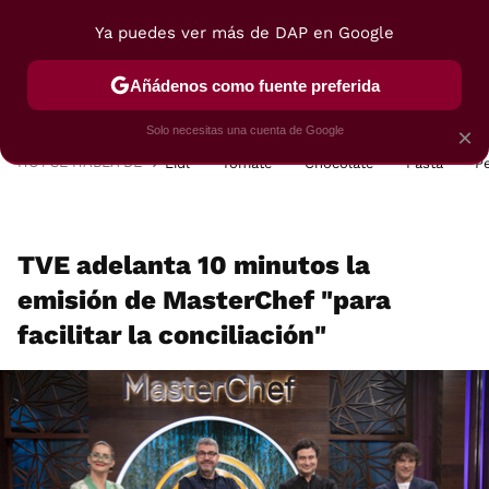
Ya puedes ver más de DAP en Google
MENÚ
NUEVO
Añádenos como fuente preferida
POSTRES
VIAJES
SELECCIÓN
VEGUI
Solo necesitas una cuenta de Google
×
HOY SE HABLA DE
Lidl
Tomate
Chocolate
Pasta
P
TVE adelanta 10 minutos la
emisión de MasterChef "para
facilitar la conciliación"