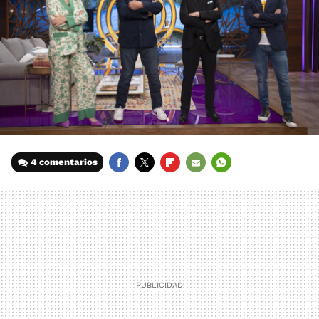
4 comentarios
FACEBOOK
TWITTER
FLIPBOARD
E-
WHATSAPP
MAIL