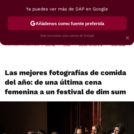
Ya puedes ver más de DAP en Google
MENÚ
NUEVO
Añádenos como fuente preferida
POSTRES
VIAJES
SELECCIÓN
VEGUI
Solo necesitas una cuenta de Google
×
HOY SE HABLA DE
Cena
Lidl
José Andrés
Mundial
Las mejores fotografías de comida
del año: de una última cena
femenina a un festival de dim sum