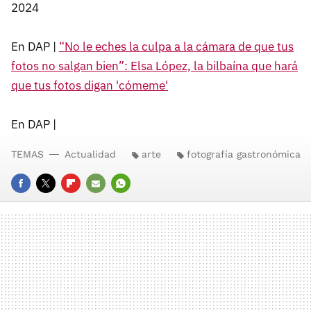
2024
En DAP |
“No le eches la culpa a la cámara de que tus
fotos no salgan bien”: Elsa López, la bilbaína que hará
que tus fotos digan 'cómeme'
En DAP |
TEMAS
Actualidad
arte
fotografía gastronómica
FACEBOOK
TWITTER
FLIPBOARD
E-
WHATSAPP
MAIL