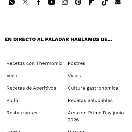
Wh
Twi
Fac
You
Inst
Pint
Flip
Tikt
E-
ats
tter
ebo
tub
agr
ere
boa
ok
mai
App
ok
e
am
st
rd
l
EN DIRECTO AL PALADAR HABLAMOS DE...
Recetas con Thermomix
Postres
Vegui
Viajes
Recetas de Aperitivos
Cultura gastronómica
Pollo
Recetas Saludables
Restaurantes
Amazon Prime Day junio
2026