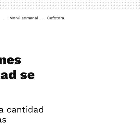
o
Menú semanal
Cafetera
nes
tad se
la cantidad
as