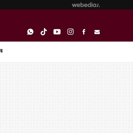
I
WHATSAPP
TIKTOK
YOUTUBE
INSTAGRAM
FACEBOOK
E-
MAIL