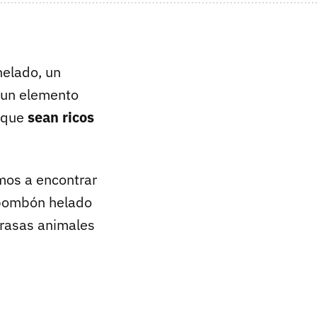
helado, un
 un elemento
s que
sean ricos
mos a encontrar
bombón helado
rasas animales