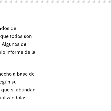
lados de
 que todos son
s. Algunos de
io informe de la
 hecho a base de
según su
o que sí abundan
tilizándolas