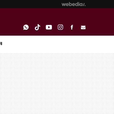
I
WHATSAPP
TIKTOK
YOUTUBE
INSTAGRAM
FACEBOOK
E-
MAIL