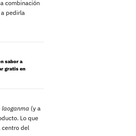
sa combinación
 a pedirla
on sabor a
r gratis en
o
laoganma
(y a
oducto. Lo que
centro del