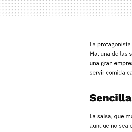
La protagonista
Ma, una de las 
una gran empres
servir comida c
Sencill
La salsa, que m
aunque no sea e