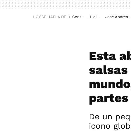
HOY SE HABLA DE
Cena
Lidl
José Andrés
Esta a
salsas
mundo,
partes
De un pequ
icono glob