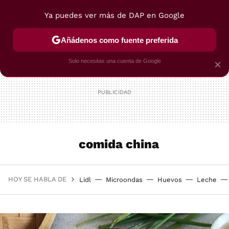
Ya puedes ver más de DAP en Google
MENÚ
NUEVO
Añádenos como fuente preferida
POSTRES
VIAJES
SELECCIÓN
VEGUI
Solo necesitas una cuenta de Google
×
comida china
HOY SE HABLA DE
Lidl
Microondas
Huevos
Leche