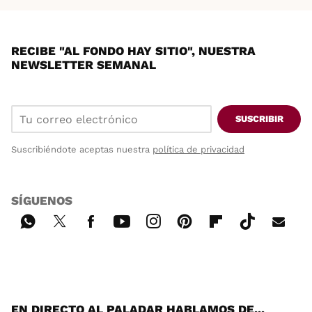
RECIBE "AL FONDO HAY SITIO", NUESTRA
NEWSLETTER SEMANAL
SUSCRIBIR
Suscribiéndote aceptas nuestra
política de privacidad
SÍGUENOS
Wh
Twi
Fac
You
Inst
Pint
Flip
Tikt
E-
ats
tter
ebo
tub
agr
ere
boa
ok
mai
App
ok
e
am
st
rd
l
EN DIRECTO AL PALADAR HABLAMOS DE...