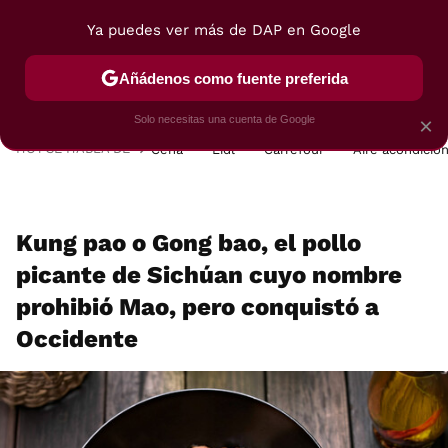
Ya puedes ver más de DAP en Google
MENÚ
NUEVO
Añádenos como fuente preferida
POSTRES
VIAJES
SELECCIÓN
VEGUI
Solo necesitas una cuenta de Google
×
HOY SE HABLA DE
Cena
Lidl
Carrefour
Aire acondicio
Kung pao o Gong bao, el pollo
picante de Sichúan cuyo nombre
prohibió Mao, pero conquistó a
Occidente