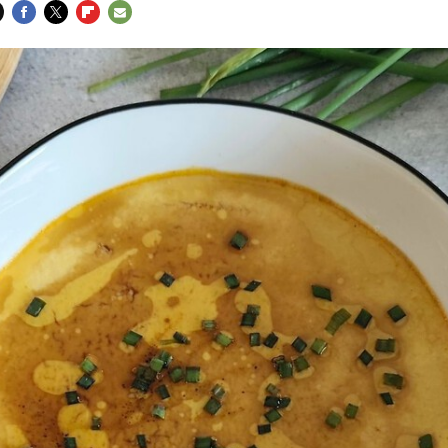
FACEBOOK
TWITTER
FLIPBOARD
E-
MAIL