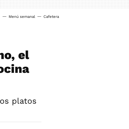
o
Menú semanal
Cafetera
no, el
ocina
los platos