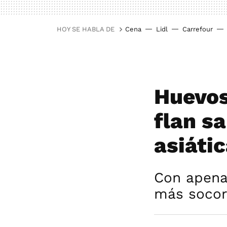
HOY SE HABLA DE
Cena
Lidl
Carrefour
Huevos 
flan sa
asiáti
Con apenas
más socorr