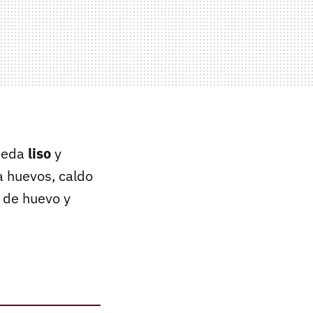
queda
liso
y
ta huevos, caldo
de huevo y