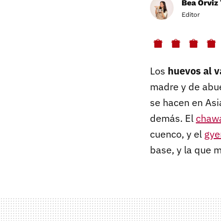
Bea Orviz 
Editor
Los
huevos al v
madre y de abue
se hacen en Asia
demás. El
chaw
cuenco, y el
gye
base, y la que 