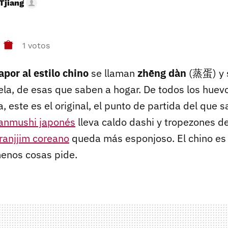
Tjiang
1 votos
apor al estilo chino
se llaman
zhēng dàn
(蒸蛋) y 
la, de esas que saben a hogar. De todos los huev
, este es el original, el punto de partida del que s
anmushi japonés
lleva caldo dashi y tropezones de
ranjjim coreano
queda más esponjoso. El chino es 
menos cosas pide.