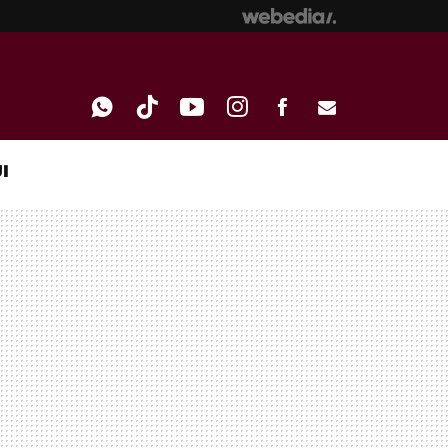
I
WHATSAPP
TIKTOK
YOUTUBE
INSTAGRAM
FACEBOOK
E-
MAIL