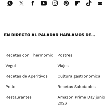
Wh
Twi
Fac
You
Inst
Pint
Flip
Tikt
E-
ats
tter
ebo
tub
agr
ere
boa
ok
mai
App
ok
e
am
st
rd
l
EN DIRECTO AL PALADAR HABLAMOS DE...
Recetas con Thermomix
Postres
Vegui
Viajes
Recetas de Aperitivos
Cultura gastronómica
Pollo
Recetas Saludables
Restaurantes
Amazon Prime Day junio
2026