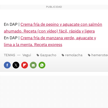
En DAP |
Crema fría de pepino y aguacate con salmón
ahumado. Receta (con vídeo) fácil, rápida y ligera
En DAP |
Crema fría de manzana verde, aguacate y
lima a la menta. Receta express
TEMAS
Vegui
Gazpacho
remolacha
hemerote
FACEBOOK
TWITTER
FLIPBOARD
E-
WHATSAPP
MAIL