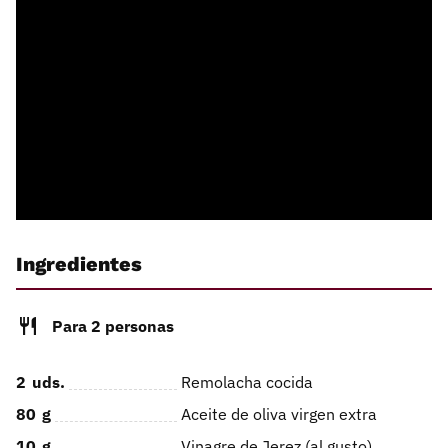
Ingredientes
Para 2 personas
2
uds.
Remolacha cocida
80
g
Aceite de oliva virgen extra
10
g
Vinagre de Jerez (al gusto)