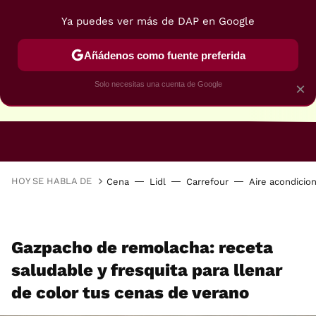
Ya puedes ver más de DAP en Google
Añádenos como fuente preferida
Solo necesitas una cuenta de Google
×
RECETAS VEGANAS
RECETAS VEGETARIANAS
HOY SE HABLA DE
Cena
Lidl
Carrefour
Aire acondicio
Gazpacho de remolacha: receta
saludable y fresquita para llenar
de color tus cenas de verano