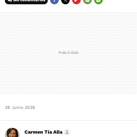
FACEBOOK
TWITTER
FLIPBOARD
E-
WHATSAPP
MAIL
28 Junio 2026
Carmen Tía Alia