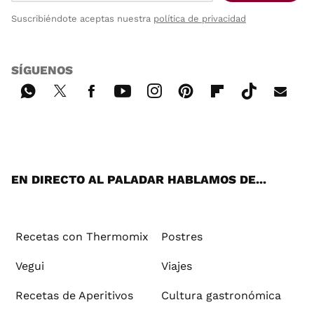
Suscribiéndote aceptas nuestra
política de privacidad
SÍGUENOS
Wh
Twi
Fac
You
Inst
Pint
Flip
Tikt
E-
ats
tter
ebo
tub
agr
ere
boa
ok
mai
App
ok
e
am
st
rd
l
EN DIRECTO AL PALADAR HABLAMOS DE...
Recetas con Thermomix
Postres
Vegui
Viajes
Recetas de Aperitivos
Cultura gastronómica