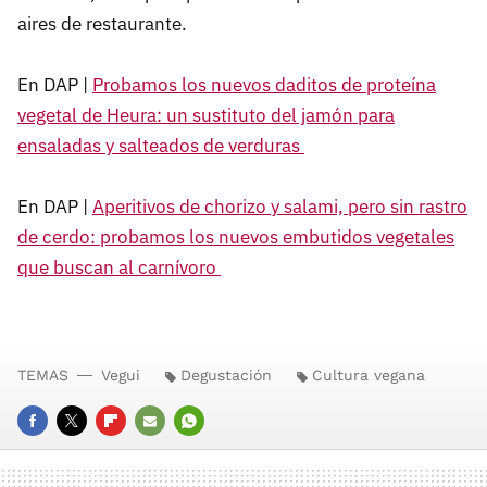
aires de restaurante.
En DAP |
Probamos los nuevos daditos de proteína
vegetal de Heura: un sustituto del jamón para
ensaladas y salteados de verduras
En DAP |
Aperitivos de chorizo y salami, pero sin rastro
de cerdo: probamos los nuevos embutidos vegetales
que buscan al carnívoro
TEMAS
Vegui
Degustación
Cultura vegana
FACEBOOK
TWITTER
FLIPBOARD
E-
WHATSAPP
MAIL