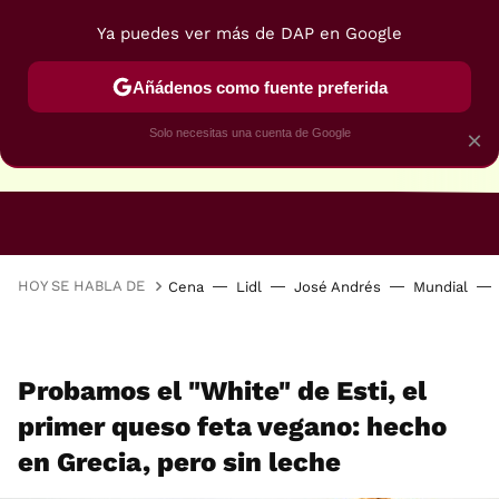
Ya puedes ver más de DAP en Google
Añádenos como fuente preferida
Solo necesitas una cuenta de Google
×
RECETAS VEGANAS
RECETAS VEGETARIANAS
HOY SE HABLA DE
Cena
Lidl
José Andrés
Mundial
Probamos el "White" de Esti, el
primer queso feta vegano: hecho
en Grecia, pero sin leche