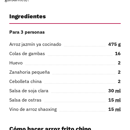
Ingredientes
Para 3 personas
Arroz jazmín ya cocinado
475
g
Colas de gambas
16
Huevo
2
Zanahoria pequeña
2
Cebolleta china
2
Salsa de soja clara
30
ml
Salsa de ostras
15
ml
Vino de arroz shaoxing
15
ml
Cómo hacer arroz frito chino