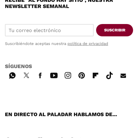
RECIBE "AL FONDO HAY SITIO", NUESTRA
NEWSLETTER SEMANAL
SUSCRIBIR
Suscribiéndote aceptas nuestra
política de privacidad
SÍGUENOS
Wh
Twi
Fac
You
Inst
Pint
Flip
Tikt
E-
ats
tter
ebo
tub
agr
ere
boa
ok
mai
App
ok
e
am
st
rd
l
EN DIRECTO AL PALADAR HABLAMOS DE...