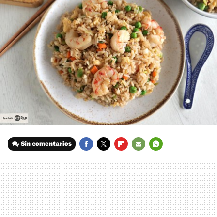
Sin comentarios
FACEBOOK
TWITTER
FLIPBOARD
E-
WHATSAPP
MAIL