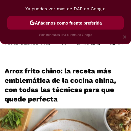
Ya puedes ver más de DAP en Google
MENÚ
NUEVO
Añádenos como fuente preferida
POSTRES
VIAJES
SELECCIÓN
VEGUI
Solo necesitas una cuenta de Google
×
HOY SE HABLA DE
Cena
Lidl
José Andrés
Mundial
Arroz frito chino: la receta más
emblemática de la cocina china,
con todas las técnicas para que
quede perfecta