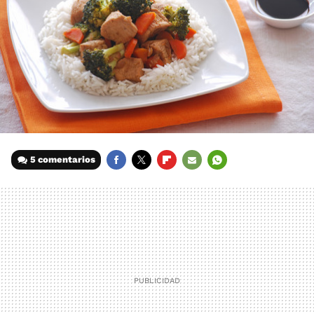
5 comentarios
FACEBOOK
TWITTER
FLIPBOARD
E-
WHATSAPP
MAIL