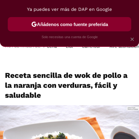
Ya puedes ver más de DAP en Google
MENÚ
NUEVO
Añádenos como fuente preferida
POSTRES
VIAJES
SELECCIÓN
VEGUI
Solo necesitas una cuenta de Google
×
HOY SE HABLA DE
Cena
Lidl
Carrefour
Aire acondicio
Receta sencilla de wok de pollo a
la naranja con verduras, fácil y
saludable