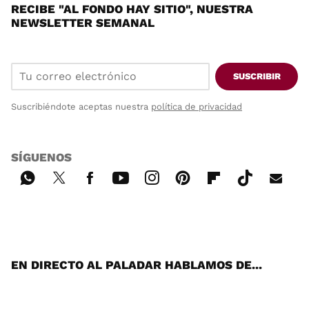
RECIBE "AL FONDO HAY SITIO", NUESTRA
NEWSLETTER SEMANAL
SUSCRIBIR
Suscribiéndote aceptas nuestra
política de privacidad
SÍGUENOS
Wh
Twi
Fac
You
Inst
Pint
Flip
Tikt
E-
ats
tter
ebo
tub
agr
ere
boa
ok
mai
App
ok
e
am
st
rd
l
EN DIRECTO AL PALADAR HABLAMOS DE...