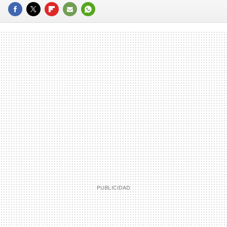
FACEBOOK
TWITTER
FLIPBOARD
E-
WHATSAPP
MAIL