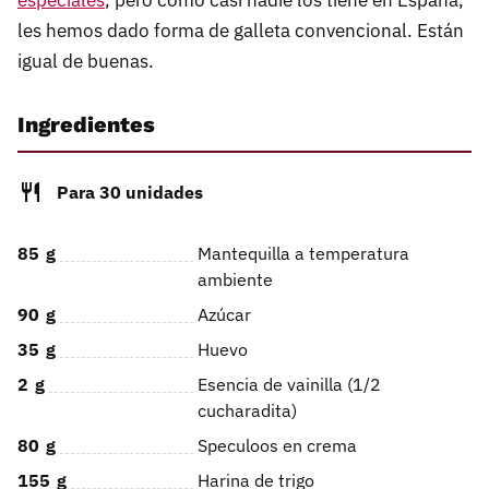
especiales
, pero como casi nadie los tiene en España,
les hemos dado forma de galleta convencional. Están
igual de buenas.
Ingredientes
Para 30 unidades
85
g
Mantequilla a temperatura
ambiente
90
g
Azúcar
35
g
Huevo
2
g
Esencia de vainilla (1/2
cucharadita)
80
g
Speculoos en crema
155
g
Harina de trigo