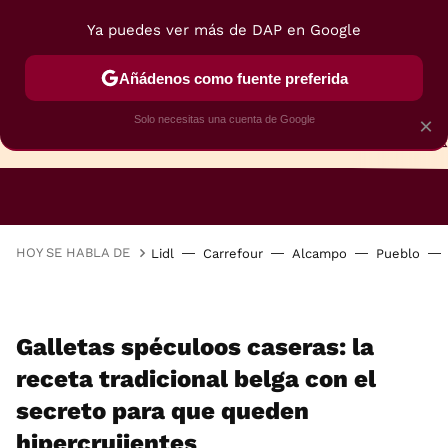
Ya puedes ver más de DAP en Google
Añádenos como fuente preferida
Solo necesitas una cuenta de Google
×
TARTAS
BIZCOCHOS
GALLETAS
HOY SE HABLA DE
Lidl
Carrefour
Alcampo
Pueblo
Galletas spéculoos caseras: la
receta tradicional belga con el
secreto para que queden
hipercrujientes