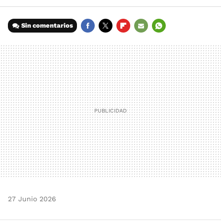
Sin comentarios
FACEBOOK
TWITTER
FLIPBOARD
E-
WHATSAPP
MAIL
27 Junio 2026