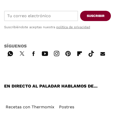
SUSCRIBIR
Suscribiéndote aceptas nuestra
política de privacidad
SÍGUENOS
Wh
Twi
Fac
You
Inst
Pint
Flip
Tikt
E-
ats
tter
ebo
tub
agr
ere
boa
ok
mai
App
ok
e
am
st
rd
l
EN DIRECTO AL PALADAR HABLAMOS DE...
Recetas con Thermomix
Postres