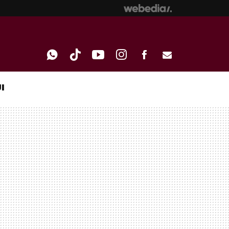
I
WHATSAPP
TIKTOK
YOUTUBE
INSTAGRAM
FACEBOOK
E-
MAIL