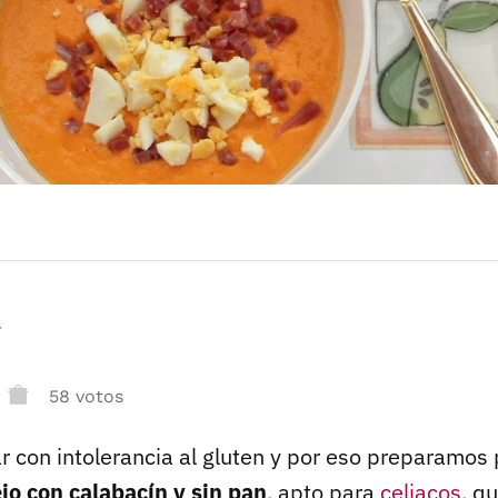
r
58 votos
r con intolerancia al gluten y por eso preparamos 
jo con calabacín y sin pan
, apto para
celiacos
, q