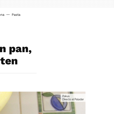
ona
Pasta
n pan,
uten