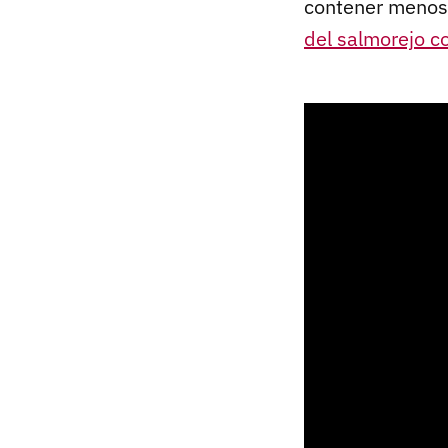
contener menos 
del salmorejo c