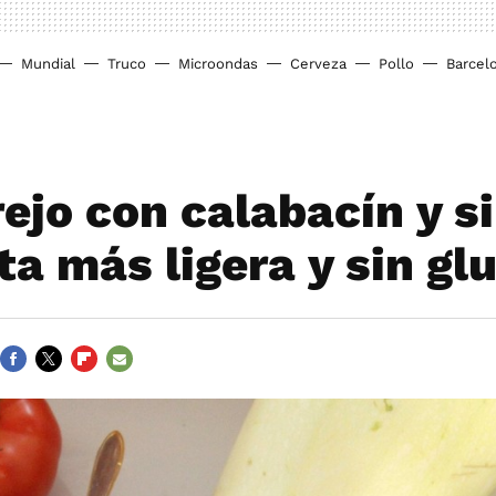
Mundial
Truco
Microondas
Cerveza
Pollo
Barcel
ejo con calabacín y si
ta más ligera y sin gl
FACEBOOK
TWITTER
FLIPBOARD
E-
MAIL