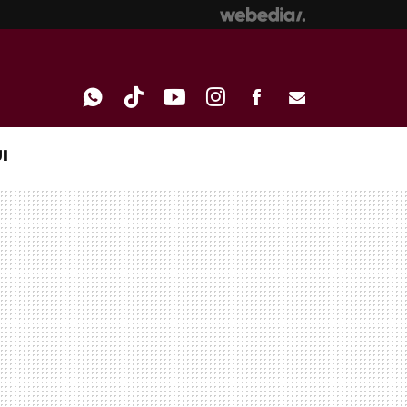
I
WHATSAPP
TIKTOK
YOUTUBE
INSTAGRAM
FACEBOOK
E-
MAIL