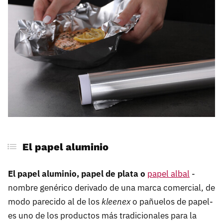
Algunos casos concretos
Bocadillos
Verduras empezadas
Carne o pescado fresco en la nevera
Para congelar alimentos
Embutidos y quesos
Sobras de comida cocinada
Salsas
El papel aluminio
El papel aluminio, papel de plata o
papel albal
-
nombre genérico derivado de una marca comercial, de
modo parecido al de los
kleenex
o pañuelos de papel-
es uno de los productos más tradicionales para la