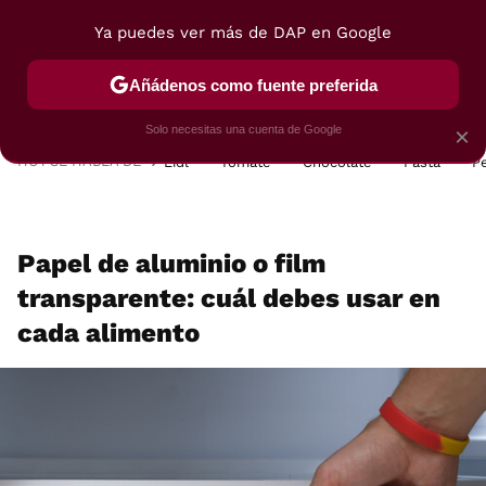
Ya puedes ver más de DAP en Google
MENÚ
NUEVO
Añádenos como fuente preferida
POSTRES
VIAJES
SELECCIÓN
VEGUI
Solo necesitas una cuenta de Google
×
HOY SE HABLA DE
Lidl
Tomate
Chocolate
Pasta
P
Papel de aluminio o film
transparente: cuál debes usar en
cada alimento