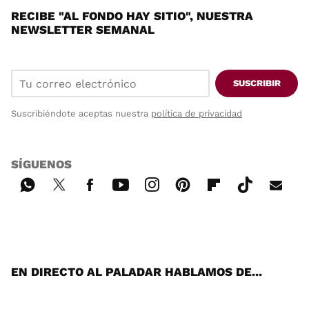
RECIBE "AL FONDO HAY SITIO", NUESTRA
NEWSLETTER SEMANAL
SUSCRIBIR
Suscribiéndote aceptas nuestra
política de privacidad
SÍGUENOS
Wh
Twi
Fac
You
Inst
Pint
Flip
Tikt
E-
ats
tter
ebo
tub
agr
ere
boa
ok
mai
App
ok
e
am
st
rd
l
EN DIRECTO AL PALADAR HABLAMOS DE...