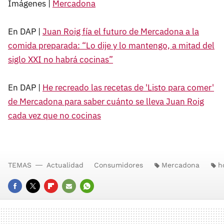
Imágenes |
Mercadona
En DAP |
Juan Roig fía el futuro de Mercadona a la
comida preparada: “Lo dije y lo mantengo, a mitad del
siglo XXI no habrá cocinas”
En DAP |
He recreado las recetas de 'Listo para comer'
de Mercadona para saber cuánto se lleva Juan Roig
cada vez que no cocinas
TEMAS
Actualidad
Consumidores
Mercadona
h
FACEBOOK
TWITTER
FLIPBOARD
E-
WHATSAPP
MAIL