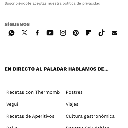
Suscribiéndote aceptas nuestra
política de privacidad
SÍGUENOS
Wh
Twi
Fac
You
Inst
Pint
Flip
Tikt
E-
ats
tter
ebo
tub
agr
ere
boa
ok
mai
App
ok
e
am
st
rd
l
EN DIRECTO AL PALADAR HABLAMOS DE...
Recetas con Thermomix
Postres
Vegui
Viajes
Recetas de Aperitivos
Cultura gastronómica