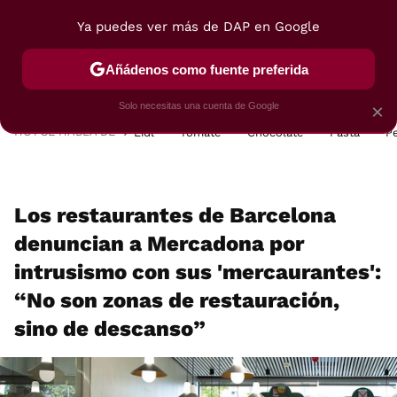
Ya puedes ver más de DAP en Google
MENÚ
NUEVO
Añádenos como fuente preferida
POSTRES
VIAJES
SELECCIÓN
VEGUI
Solo necesitas una cuenta de Google
×
HOY SE HABLA DE
Lidl
Tomate
Chocolate
Pasta
P
Los restaurantes de Barcelona
denuncian a Mercadona por
intrusismo con sus 'mercaurantes':
“No son zonas de restauración,
sino de descanso”