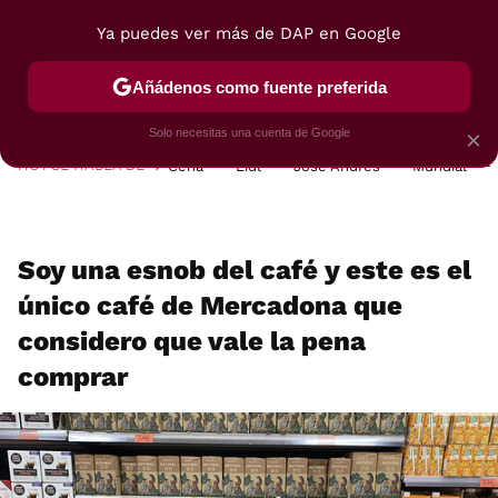
Ya puedes ver más de DAP en Google
MENÚ
NUEVO
Añádenos como fuente preferida
POSTRES
VIAJES
SELECCIÓN
VEGUI
Solo necesitas una cuenta de Google
×
HOY SE HABLA DE
Cena
Lidl
José Andrés
Mundial
Soy una esnob del café y este es el
único café de Mercadona que
considero que vale la pena
comprar