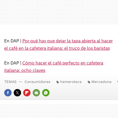
En DAP |
Por qué hay que dejar la tapa abierta al hacer
el café en la cafetera italiana: el truco de los baristas
En DAP |
Cómo hacer el café perfecto en cafetera
italiana: ocho claves
TEMAS
Consumidores
hemeroteca
Mercadona
FACEBOOK
TWITTER
FLIPBOARD
E-
WHATSAPP
MAIL