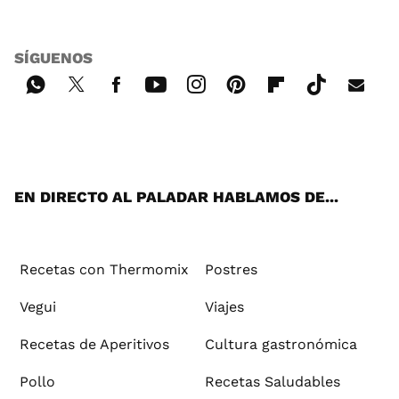
SÍGUENOS
Wh
Twi
Fac
You
Inst
Pint
Flip
Tikt
E-
ats
tter
ebo
tub
agr
ere
boa
ok
mai
App
ok
e
am
st
rd
l
EN DIRECTO AL PALADAR HABLAMOS DE...
Recetas con Thermomix
Postres
Vegui
Viajes
Recetas de Aperitivos
Cultura gastronómica
Pollo
Recetas Saludables