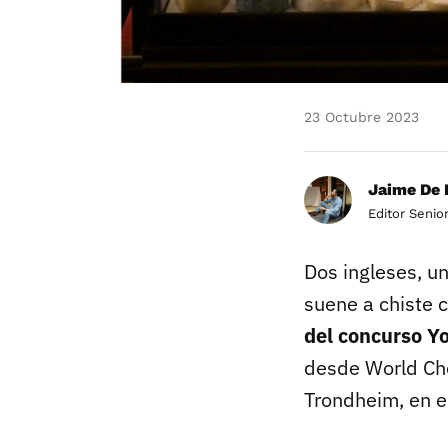
23 Octubre 2023
Jaime De 
Editor Senio
Dos ingleses, u
suene a chiste c
del concurso Y
desde World Che
Trondheim, en e