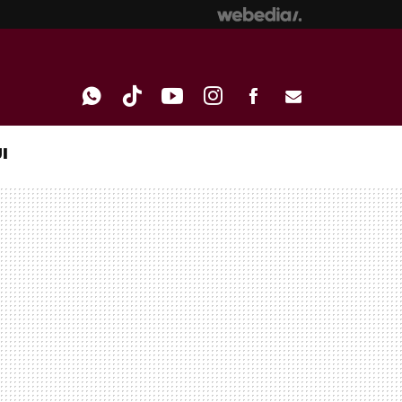
I
WHATSAPP
TIKTOK
YOUTUBE
INSTAGRAM
FACEBOOK
E-
MAIL