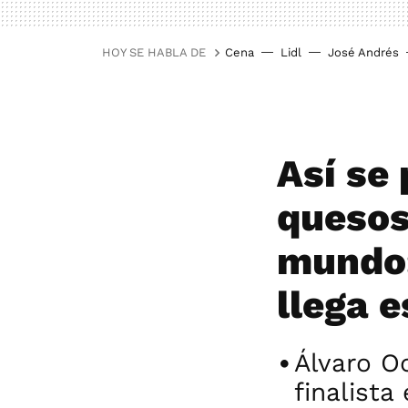
HOY SE HABLA DE
Cena
Lidl
José Andrés
Así se
quesos
mundo:
llega e
Álvaro O
finalist