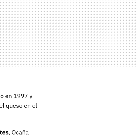
do en 1997 y
el queso en el
ntes
, Ocaña