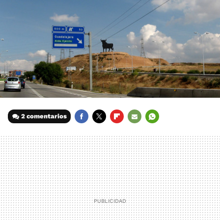
2 comentarios
FACEBOOK
TWITTER
FLIPBOARD
E-
WHATSAPP
MAIL