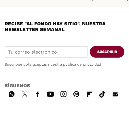
RECIBE "AL FONDO HAY SITIO", NUESTRA
NEWSLETTER SEMANAL
SUSCRIBIR
Suscribiéndote aceptas nuestra
política de privacidad
SÍGUENOS
Wh
Twi
Fac
You
Inst
Pint
Flip
Tikt
E-
ats
tter
ebo
tub
agr
ere
boa
ok
mai
App
ok
e
am
st
rd
l