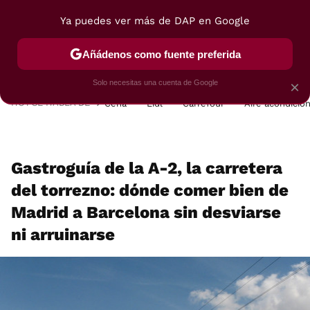
Ya puedes ver más de DAP en Google
MENÚ
NUEVO
Añádenos como fuente preferida
POSTRES
VIAJES
SELECCIÓN
VEGUI
Solo necesitas una cuenta de Google
×
HOY SE HABLA DE
Cena
Lidl
Carrefour
Aire acondicio
Gastroguía de la A-2, la carretera
del torrezno: dónde comer bien de
Madrid a Barcelona sin desviarse
ni arruinarse