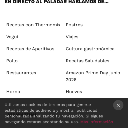
EN DIRECTO AL PALADAR HABLAMOS DE...
Recetas con Thermomix
Postres
Vegui
Viajes
Recetas de Aperitivos
Cultura gastronómica
Pollo
Recetas Saludables
Restaurantes
Amazon Prime Day junio
2026
Horno
Huevos
Utilizamos cookies de terceros para generar
estadísticas de audiencia y mostrar publicidad
VER MÁS TEMAS
×
personalizada analizando tu navegación. Si sigues
navegando estarás aceptando su uso.
Más información