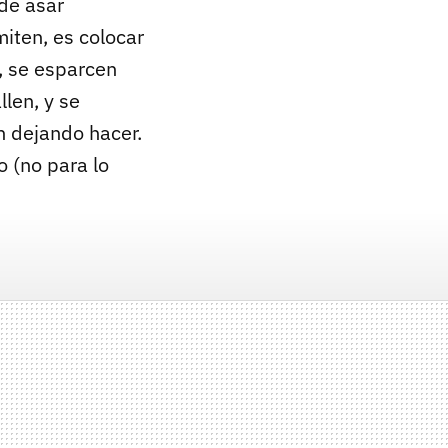
de asar
miten, es colocar
l, se esparcen
len, y se
an dejando hacer.
 (no para lo