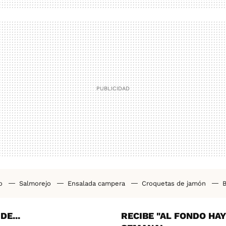
ho
Salmorejo
Ensalada campera
Croquetas de jamón
B
tas airfryer
Cenas saludables
Bizcocho casero
Pollo al h
E...
RECIBE "AL FONDO HA