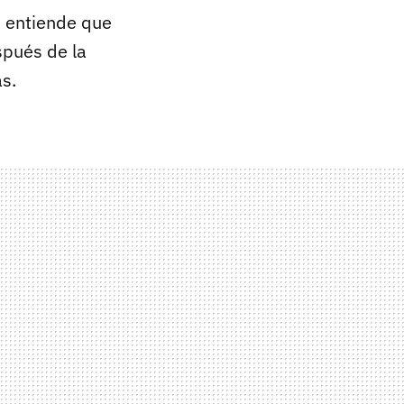
e entiende que
spués de la
as.