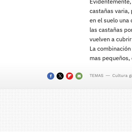
Evidentemente, 
castañas varia, 
en el suelo una 
las castañas po
vuelven a cubrir
La combinación 
mas pequeños, cl
TEMAS
Cultura 
FACEBOOK
TWITTER
FLIPBOARD
E-
MAIL