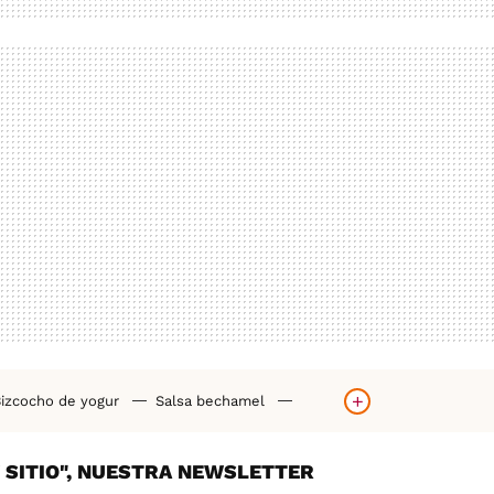
izcocho de yogur
Salsa bechamel
orno
Hummus casero
Tortilla de patatas
Y SITIO", NUESTRA NEWSLETTER