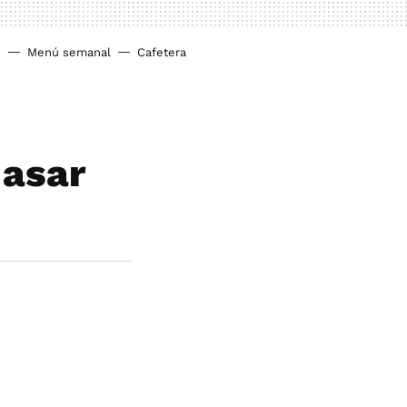
o
Menú semanal
Cafetera
 asar