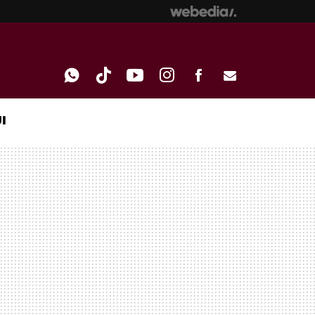
I
WHATSAPP
TIKTOK
YOUTUBE
INSTAGRAM
FACEBOOK
E-
MAIL