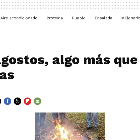
Aire acondicionado
Proteína
Pueblo
Ensalada
Millonari
gostos, algo más que
as
FACEBOOK
TWITTER
FLIPBOARD
E-
MAIL