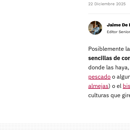
22 Diciembre 2025
Jaime De 
Editor Senio
Posiblemente l
sencillas de c
donde las haya,
pescado
o algu
almejas
) o el
bi
culturas que gir