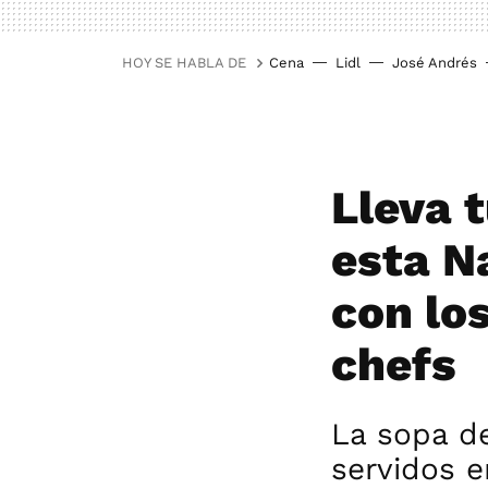
HOY SE HABLA DE
Cena
Lidl
José Andrés
Lleva 
esta N
con lo
chefs
La sopa d
servidos e