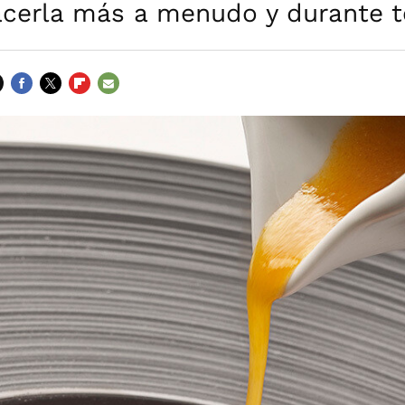
acerla más a menudo y durante t
FACEBOOK
TWITTER
FLIPBOARD
E-
MAIL