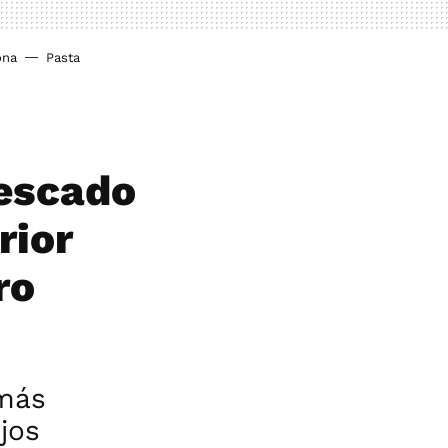
ona
Pasta
pescado
rior
ro
 más
jos