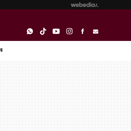
I
WHATSAPP
TIKTOK
YOUTUBE
INSTAGRAM
FACEBOOK
E-
MAIL