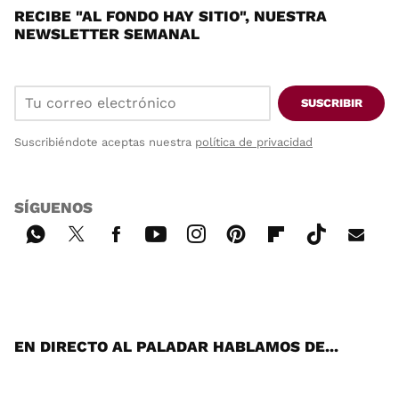
RECIBE "AL FONDO HAY SITIO", NUESTRA
NEWSLETTER SEMANAL
SUSCRIBIR
Suscribiéndote aceptas nuestra
política de privacidad
SÍGUENOS
Wh
Twi
Fac
You
Inst
Pint
Flip
Tikt
E-
ats
tter
ebo
tub
agr
ere
boa
ok
mai
App
ok
e
am
st
rd
l
EN DIRECTO AL PALADAR HABLAMOS DE...