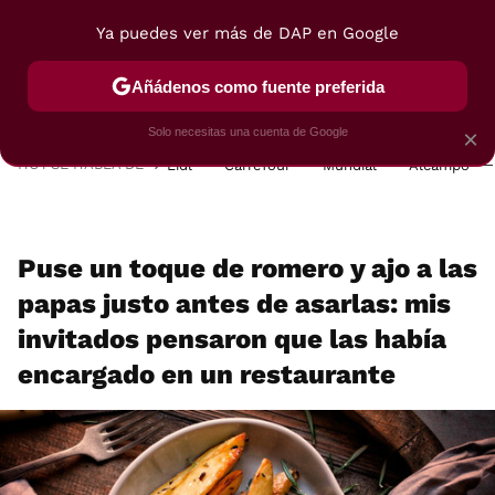
Ya puedes ver más de DAP en Google
MENÚ
NUEVO
Añádenos como fuente preferida
POSTRES
VIAJES
SELECCIÓN
VEGUI
Solo necesitas una cuenta de Google
×
HOY SE HABLA DE
Lidl
Carrefour
Mundial
Alcampo
Puse un toque de romero y ajo a las
papas justo antes de asarlas: mis
invitados pensaron que las había
encargado en un restaurante