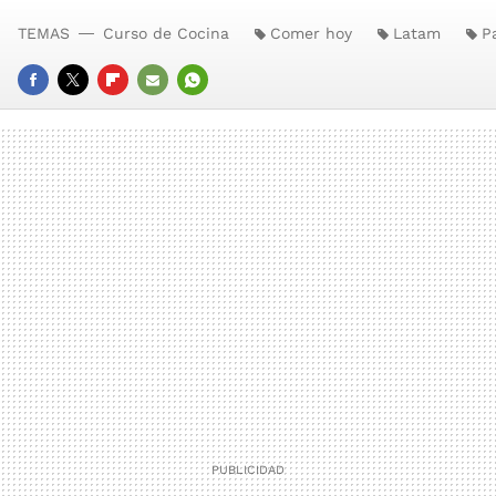
TEMAS
Curso de Cocina
Comer hoy
Latam
P
FACEBOOK
TWITTER
FLIPBOARD
E-
WHATSAPP
MAIL