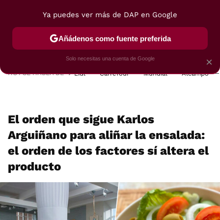
Ya puedes ver más de DAP en Google
MENÚ
NUEVO
Añádenos como fuente preferida
POSTRES
VIAJES
SELECCIÓN
VEGUI
Solo necesitas una cuenta de Google
×
HOY SE HABLA DE
Lidl
Carrefour
Mundial
Alcampo
El orden que sigue Karlos
Arguiñano para aliñar la ensalada:
el orden de los factores sí altera el
producto