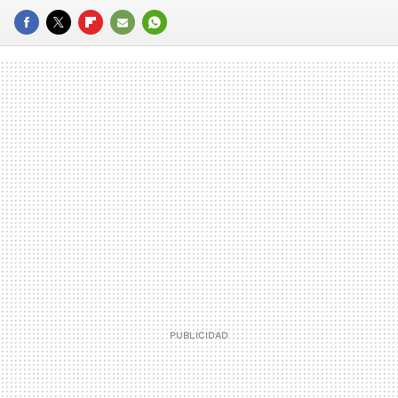
FACEBOOK
TWITTER
FLIPBOARD
E-
WHATSAPP
MAIL