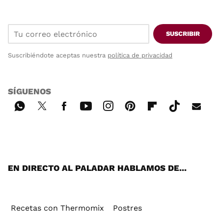
SUSCRIBIR
Suscribiéndote aceptas nuestra
política de privacidad
SÍGUENOS
Wh
Twi
Fac
You
Inst
Pint
Flip
Tikt
E-
ats
tter
ebo
tub
agr
ere
boa
ok
mai
App
ok
e
am
st
rd
l
EN DIRECTO AL PALADAR HABLAMOS DE...
Recetas con Thermomix
Postres