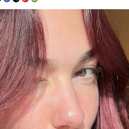
FACEBOOK
TWITTER
FLIPBOARD
E-
MAIL