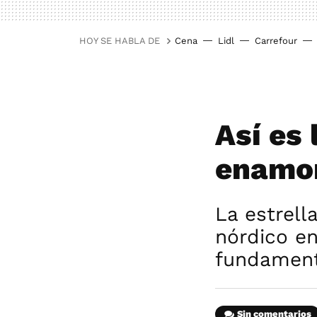
HOY SE HABLA DE
Cena
Lidl
Carrefour
Así es
enamor
La estrell
nórdico en
fundament
Sin comentarios