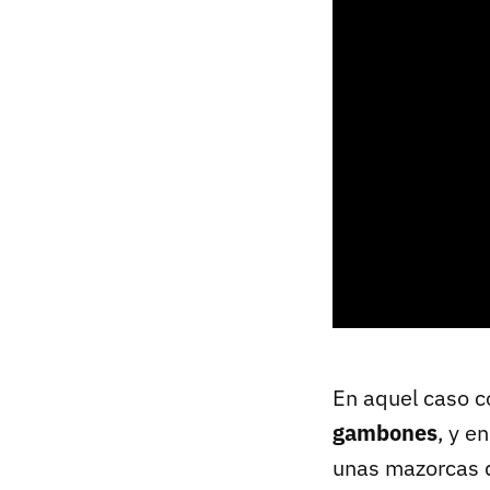
En aquel caso c
gambones
, y e
unas mazorcas d