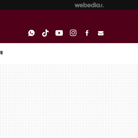
I
WHATSAPP
TIKTOK
YOUTUBE
INSTAGRAM
FACEBOOK
E-
MAIL