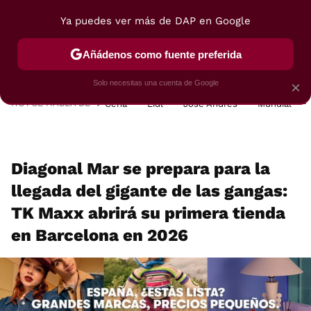
Ya puedes ver más de DAP en Google
MENÚ
NUEVO
Añádenos como fuente preferida
POSTRES
VIAJES
SELECCIÓN
VEGUI
Solo necesitas una cuenta de Google
×
HOY SE HABLA DE
Cena
Lidl
José Andrés
Mundial
Diagonal Mar se prepara para la
llegada del gigante de las gangas:
TK Maxx abrirá su primera tienda
en Barcelona en 2026