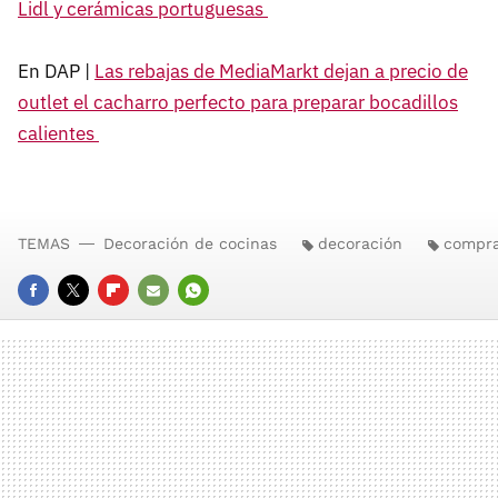
Lidl y cerámicas portuguesas
En DAP |
Las rebajas de MediaMarkt dejan a precio de
outlet el cacharro perfecto para preparar bocadillos
calientes
TEMAS
Decoración de cocinas
decoración
compr
FACEBOOK
TWITTER
FLIPBOARD
E-
WHATSAPP
MAIL