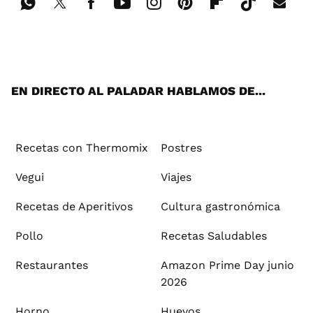
Wh
Twi
Fac
You
Inst
Pint
Flip
Tikt
E-
ats
tter
ebo
tub
agr
ere
boa
ok
mai
App
ok
e
am
st
rd
l
EN DIRECTO AL PALADAR HABLAMOS DE...
Recetas con Thermomix
Postres
Vegui
Viajes
Recetas de Aperitivos
Cultura gastronómica
Pollo
Recetas Saludables
Restaurantes
Amazon Prime Day junio
2026
Horno
Huevos