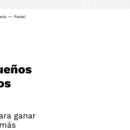
ieta
Pastel
queños
os
ara ganar
 más