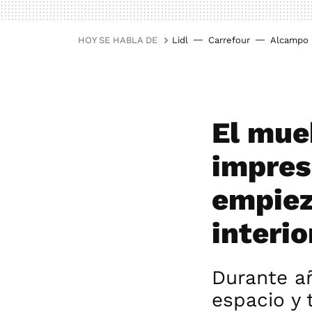
HOY SE HABLA DE
Lidl
Carrefour
Alcampo
El mue
impres
empiez
interio
Durante añ
espacio y 