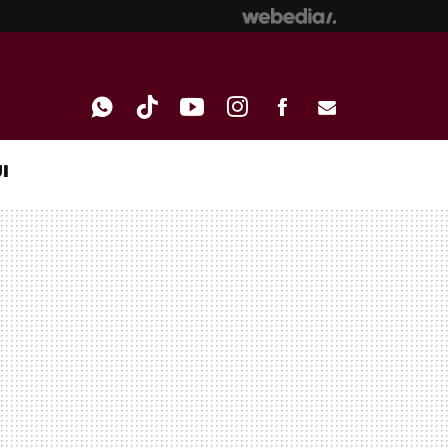
I
WHATSAPP
TIKTOK
YOUTUBE
INSTAGRAM
FACEBOOK
E-
MAIL