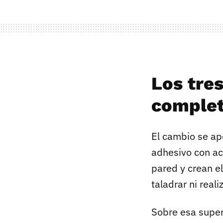
Los tre
comple
El cambio se ap
adhesivo con 
pared y crean e
taladrar ni reali
Sobre esa superf