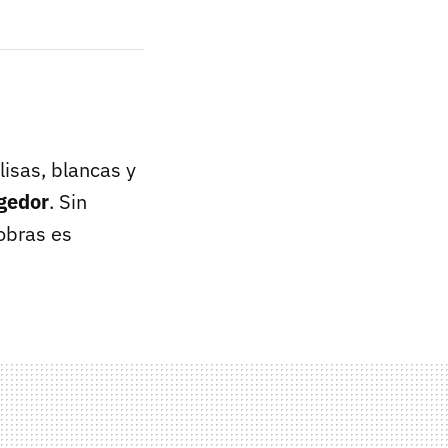
isas, blancas y
ogedor
. Sin
obras es