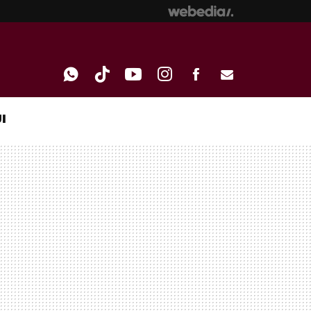
I
WHATSAPP
TIKTOK
YOUTUBE
INSTAGRAM
FACEBOOK
E-
MAIL