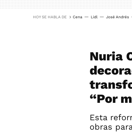
HOY SE HABLA DE
Cena
Lidl
José Andrés
Nuria 
decora
transf
“Por m
Esta refo
obras par