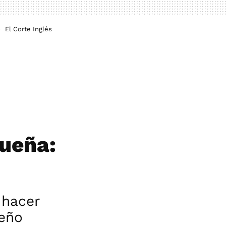
El Corte Inglés
queña:
 hacer
eño