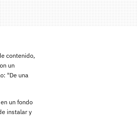
de contenido,
on un
lo: "De una
 en un fondo
de instalar y