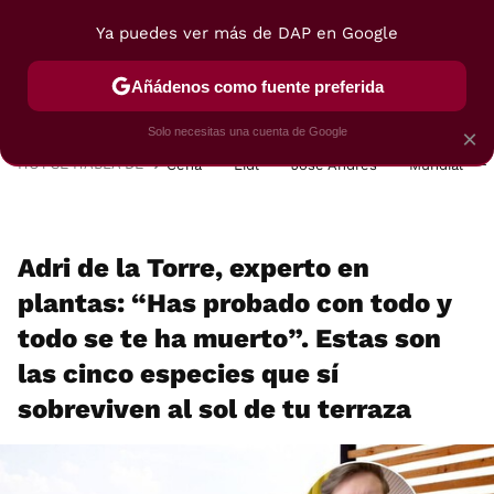
Ya puedes ver más de DAP en Google
MENÚ
NUEVO
Añádenos como fuente preferida
POSTRES
VIAJES
SELECCIÓN
VEGUI
Solo necesitas una cuenta de Google
×
HOY SE HABLA DE
Cena
Lidl
José Andrés
Mundial
Adri de la Torre, experto en
plantas: “Has probado con todo y
todo se te ha muerto”. Estas son
las cinco especies que sí
sobreviven al sol de tu terraza