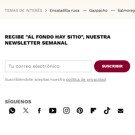
TEMAS DE INTERÉS
Ensaladilla rusa
Gazpacho
Salmore
RECIBE "AL FONDO HAY SITIO", NUESTRA
NEWSLETTER SEMANAL
SUSCRIBIR
Suscribiéndote aceptas nuestra
política de privacidad
SÍGUENOS
Wh
Twi
Fac
You
Inst
Pint
Flip
Tikt
E-
ats
tter
ebo
tub
agr
ere
boa
ok
mai