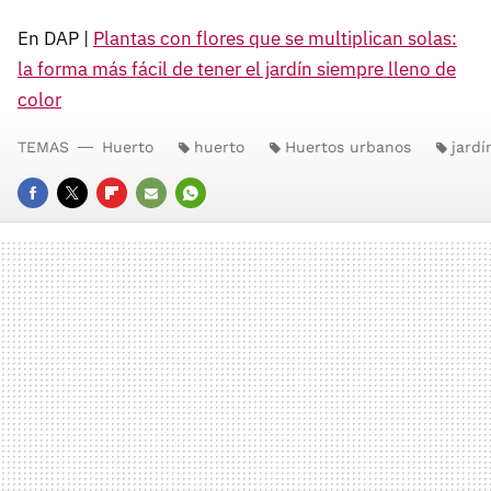
En DAP |
Plantas con flores que se multiplican solas:
la forma más fácil de tener el jardín siempre lleno de
color
TEMAS
Huerto
huerto
Huertos urbanos
jardí
FACEBOOK
TWITTER
FLIPBOARD
E-
WHATSAPP
MAIL