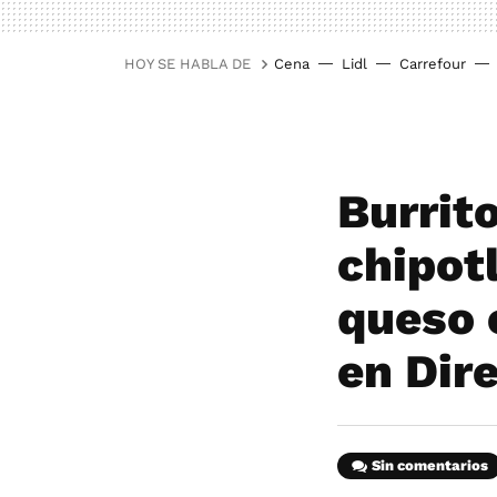
HOY SE HABLA DE
Cena
Lidl
Carrefour
Burrit
chipot
queso 
en Dir
Sin comentarios