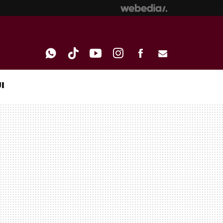
I
WHATSAPP
TIKTOK
YOUTUBE
INSTAGRAM
FACEBOOK
E-
MAIL