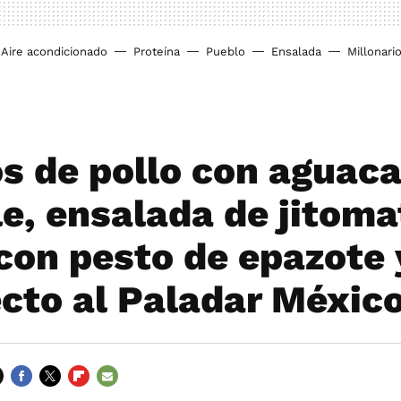
Aire acondicionado
Proteína
Pueblo
Ensalada
Millonari
os de pollo con aguaca
le, ensalada de jitoma
con pesto de epazote
ecto al Paladar Méxic
FACEBOOK
TWITTER
FLIPBOARD
E-