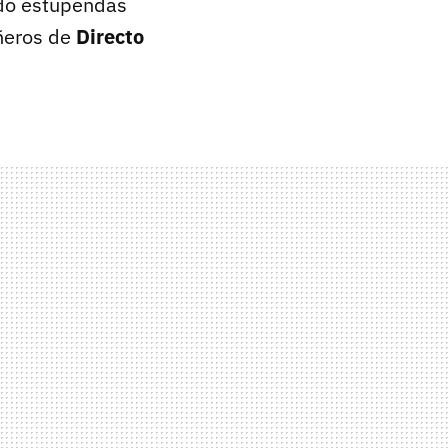
ndo estupendas
ñeros de
Directo