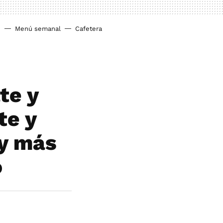
o
Menú semanal
Cafetera
te y
te y
 y más
o