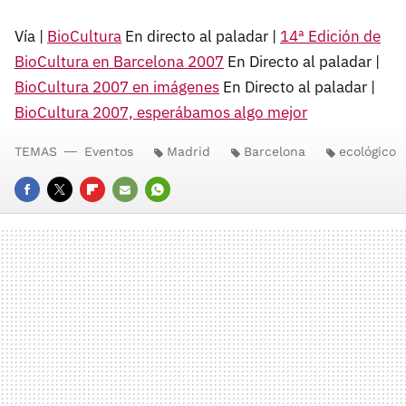
Vía |
BioCultura
En directo al paladar |
14ª Edición de
BioCultura en Barcelona 2007
En Directo al paladar |
BioCultura 2007 en imágenes
En Directo al paladar |
BioCultura 2007, esperábamos algo mejor
TEMAS
Eventos
Madrid
Barcelona
ecológico
FACEBOOK
TWITTER
FLIPBOARD
E-
WHATSAPP
MAIL