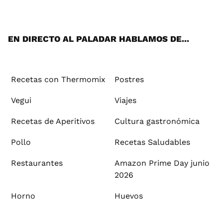
ats
tter
ebo
tub
agr
ere
boa
ok
mai
App
ok
e
am
st
rd
l
EN DIRECTO AL PALADAR HABLAMOS DE...
Recetas con Thermomix
Postres
Vegui
Viajes
Recetas de Aperitivos
Cultura gastronómica
Pollo
Recetas Saludables
Restaurantes
Amazon Prime Day junio
2026
Horno
Huevos