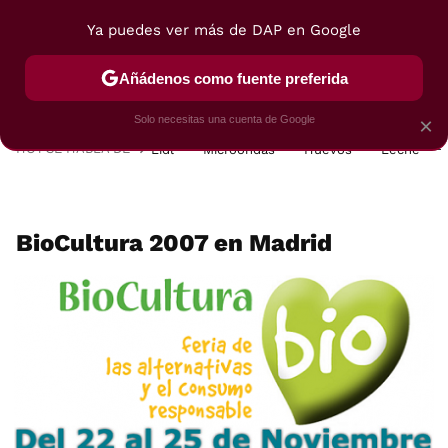
Ya puedes ver más de DAP en Google
MENÚ
NUEVO
Añádenos como fuente preferida
POSTRES
VIAJES
SELECCIÓN
VEGUI
Solo necesitas una cuenta de Google
×
HOY SE HABLA DE
Lidl
Microondas
Huevos
Leche
BioCultura 2007 en Madrid