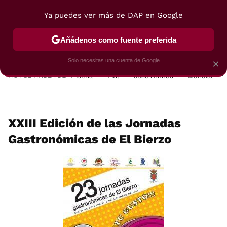
Ya puedes ver más de DAP en Google
MENÚ
NUEVO
Añádenos como fuente preferida
POSTRES
VIAJES
SELECCIÓN
VEGUI
Solo necesitas una cuenta de Google
×
HOY SE HABLA DE
Cena
Lidl
José Andrés
Mundial
XXIII Edición de las Jornadas
Gastronómicas de El Bierzo