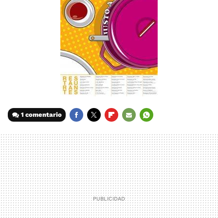
1 comentario
FACEBOOK
TWITTER
FLIPBOARD
E-
WHATSAPP
MAIL