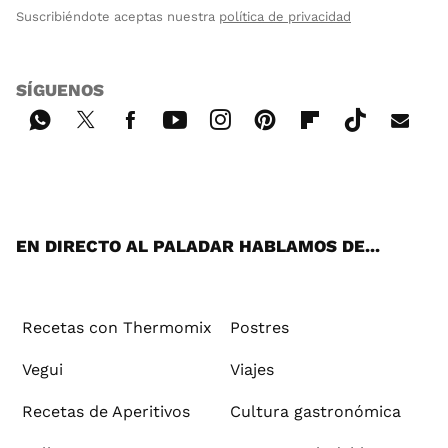
Suscribiéndote aceptas nuestra
política de privacidad
SÍGUENOS
Wh
Twi
Fac
You
Inst
Pint
Flip
Tikt
E-
ats
tter
ebo
tub
agr
ere
boa
ok
mai
App
ok
e
am
st
rd
l
EN DIRECTO AL PALADAR HABLAMOS DE...
Recetas con Thermomix
Postres
Vegui
Viajes
Recetas de Aperitivos
Cultura gastronómica