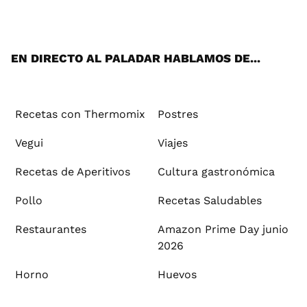
ats
tter
ebo
tub
agr
ere
boa
ok
mai
App
ok
e
am
st
rd
l
EN DIRECTO AL PALADAR HABLAMOS DE...
Recetas con Thermomix
Postres
Vegui
Viajes
Recetas de Aperitivos
Cultura gastronómica
Pollo
Recetas Saludables
Restaurantes
Amazon Prime Day junio
2026
Horno
Huevos