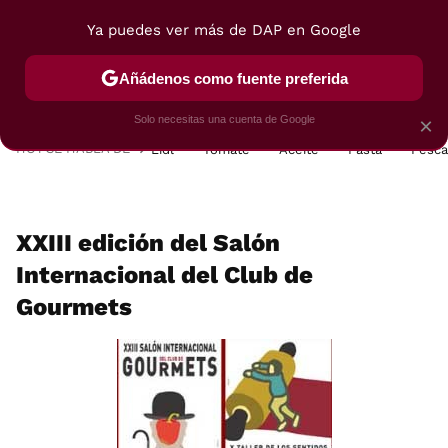
Ya puedes ver más de DAP en Google
MENÚ
NUEVO
Añádenos como fuente preferida
POSTRES
VIAJES
SELECCIÓN
VEGUI
Solo necesitas una cuenta de Google
×
HOY SE HABLA DE
Lidl
Tomate
Aceite
Pasta
Pesc
XXIII edición del Salón
Internacional del Club de
Gourmets