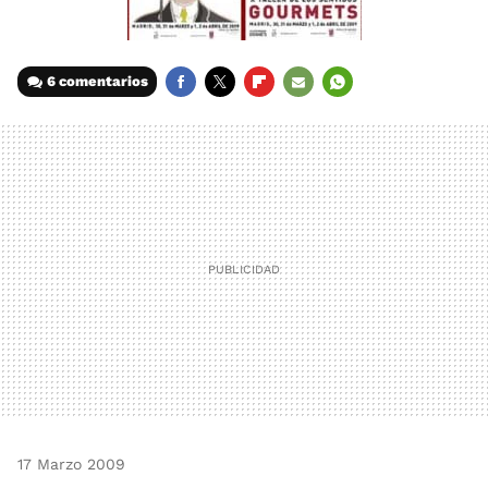
6 comentarios
FACEBOOK
TWITTER
FLIPBOARD
E-
WHATSAPP
MAIL
17 Marzo 2009