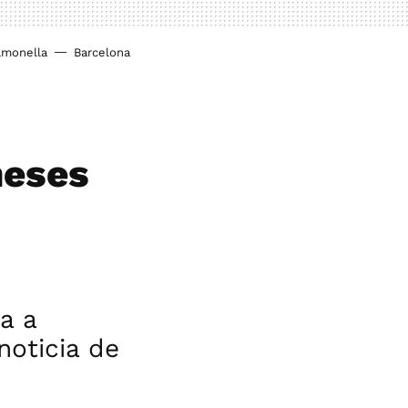
lmonella
Barcelona
meses
u
a a
noticia de