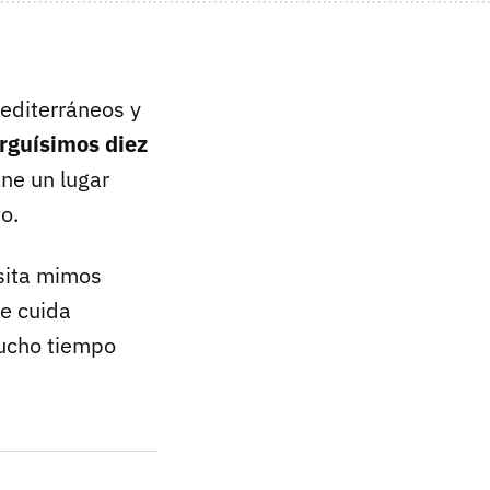
mediterráneos y
arguísimos diez
ane un lugar
o.
esita mimos
se cuida
mucho tiempo