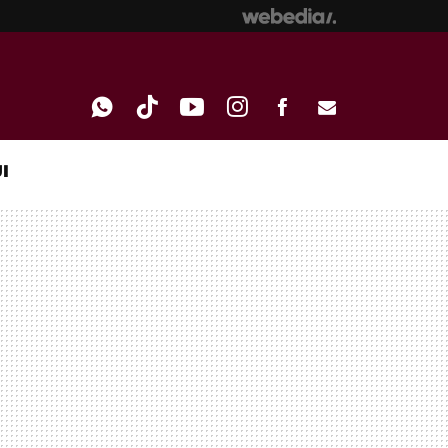
I
WHATSAPP
TIKTOK
YOUTUBE
INSTAGRAM
FACEBOOK
E-
MAIL