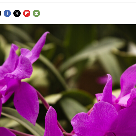
FACEBOOK
TWITTER
FLIPBOARD
E-
MAIL