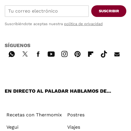
SUSCRIBIR
Suscribiéndote aceptas nuestra
política de privacidad
SÍGUENOS
Wh
Twi
Fac
You
Inst
Pint
Flip
Tikt
E-
ats
tter
ebo
tub
agr
ere
boa
ok
mai
App
ok
e
am
st
rd
l
EN DIRECTO AL PALADAR HABLAMOS DE...
Recetas con Thermomix
Postres
Vegui
Viajes