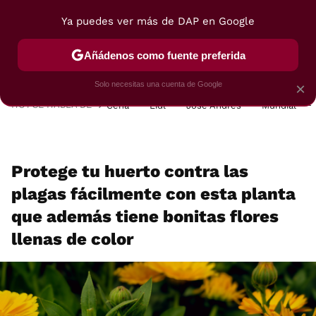
Ya puedes ver más de DAP en Google
MENÚ
NUEVO
Añádenos como fuente preferida
POSTRES
VIAJES
SELECCIÓN
VEGUI
Solo necesitas una cuenta de Google
×
HOY SE HABLA DE
Cena
Lidl
José Andrés
Mundial
Protege tu huerto contra las
plagas fácilmente con esta planta
que además tiene bonitas flores
llenas de color