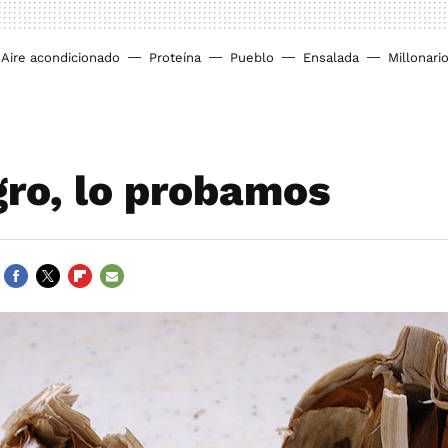
Aire acondicionado
Proteína
Pueblo
Ensalada
Millonari
gro, lo probamos
FACEBOOK
TWITTER
FLIPBOARD
E-
MAIL