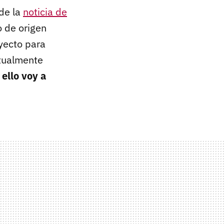
de la
noticia de
o de origen
yecto para
ctualmente
 ello voy a