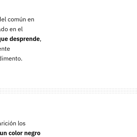
 del común en
ado en el
 que desprende
,
ente
dimento.
ición los
un color negro