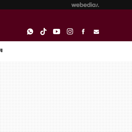
I
WHATSAPP
TIKTOK
YOUTUBE
INSTAGRAM
FACEBOOK
E-
MAIL