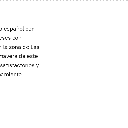
do español con
neses con
n la zona de Las
rimavera de este
atisfactorios y
onamiento