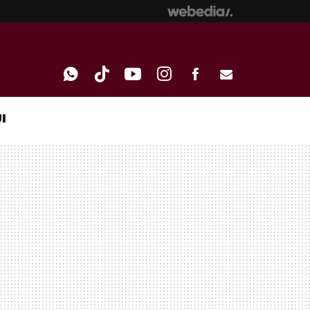
I
WHATSAPP
TIKTOK
YOUTUBE
INSTAGRAM
FACEBOOK
E-
MAIL