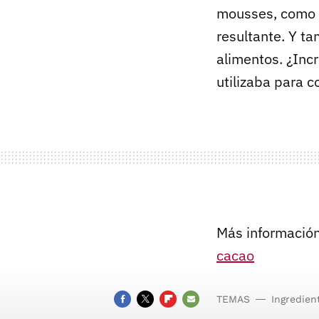
mousses, como al
resultante. Y 
alimentos. ¿Inc
utilizaba para 
Más información
cacao
TEMAS
Ingredien
Mantec
FACEBOOK
TWITTER
FLIPBOARD
E-