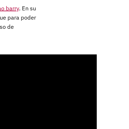
o barry
. En su
que para poder
eso de