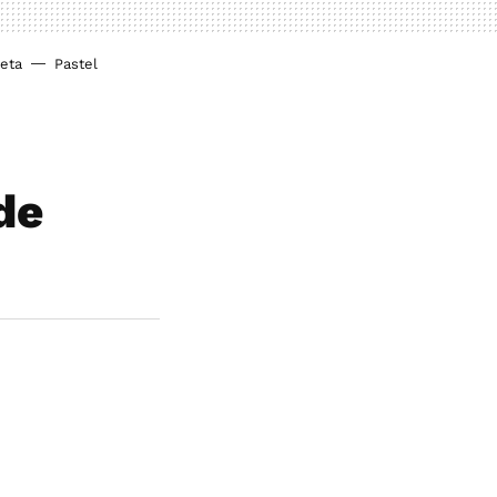
ieta
Pastel
de