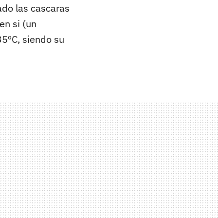
ado las cascaras
en si (un
35ºC, siendo su