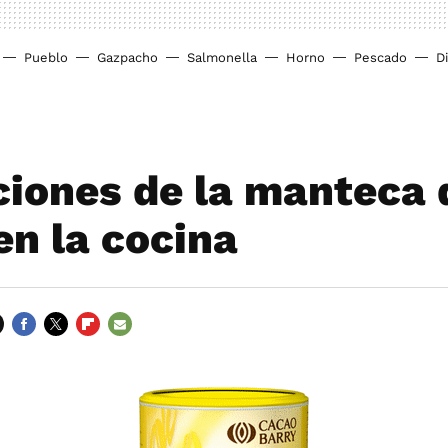
Pueblo
Gazpacho
Salmonella
Horno
Pescado
D
ciones de la manteca 
en la cocina
FACEBOOK
TWITTER
FLIPBOARD
E-
MAIL