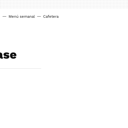
o
Menú semanal
Cafetera
ase