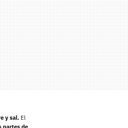
e y sal.
El
s partes de