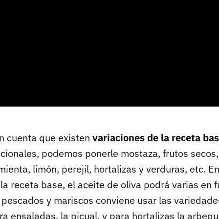
n cuenta que existen
variaciones de la receta ba
icionales, podemos ponerle mostaza, frutos secos,
enta, limón, perejil, hortalizas y verduras, etc. En
la receta base, el aceite de oliva podrá varias en f
a pescados y mariscos conviene usar las variedade
ra ensaladas, la picual, y para hortalizas la arbeq