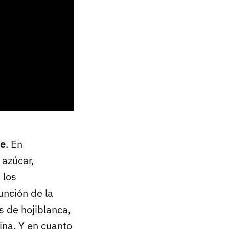
se
. En
 azúcar,
 los
unción de la
s de hojiblanca,
uina. Y en cuanto