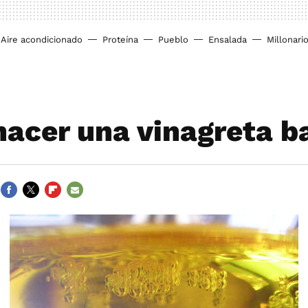
Aire acondicionado
Proteína
Pueblo
Ensalada
Millonari
acer una vinagreta b
FACEBOOK
TWITTER
FLIPBOARD
E-
MAIL