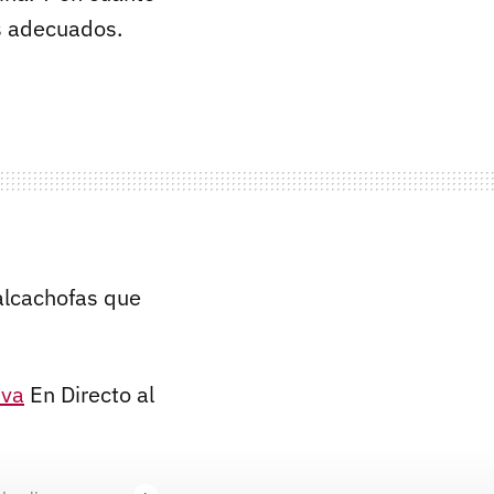
ás adecuados.
alcachofas que
iva
En Directo al