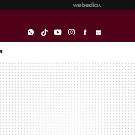
I
WHATSAPP
TIKTOK
YOUTUBE
INSTAGRAM
FACEBOOK
E-
MAIL