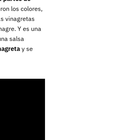
ron los colores,
s vinagretas
nagre. Y es una
una salsa
nagreta
y se