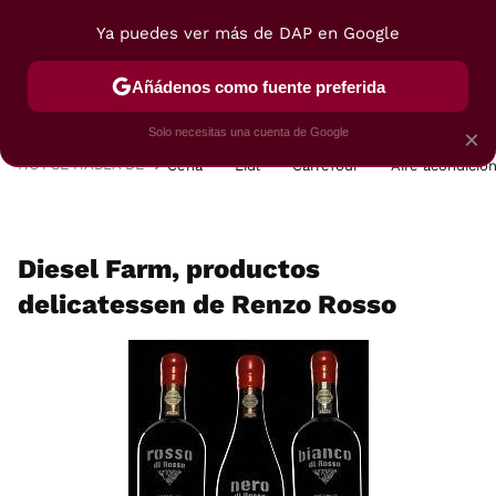
Ya puedes ver más de DAP en Google
MENÚ
NUEVO
Añádenos como fuente preferida
POSTRES
VIAJES
SELECCIÓN
VEGUI
Solo necesitas una cuenta de Google
×
HOY SE HABLA DE
Cena
Lidl
Carrefour
Aire acondicio
Diesel Farm, productos
delicatessen de Renzo Rosso