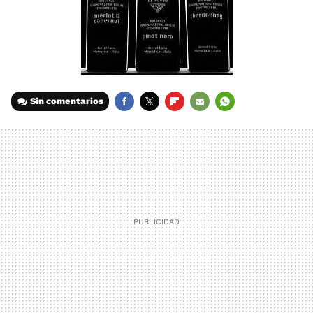
Sin comentarios
FACEBOOK
TWITTER
FLIPBOARD
E-
WHATSAPP
MAIL