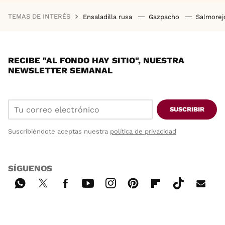
TEMAS DE INTERÉS
Ensaladilla rusa
Gazpacho
Salmore
RECIBE "AL FONDO HAY SITIO", NUESTRA
NEWSLETTER SEMANAL
SUSCRIBIR
Suscribiéndote aceptas nuestra
política de privacidad
SÍGUENOS
Wh
Twi
Fac
You
Inst
Pint
Flip
Tikt
E-
ats
tter
ebo
tub
agr
ere
boa
ok
mai