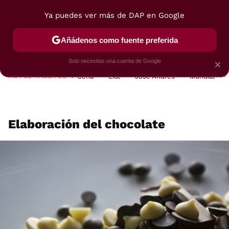
Ya puedes ver más de DAP en Google
MENÚ
NUEVO
Añádenos como fuente preferida
POSTRES
VIAJES
SELECCIÓN
VEGUI
Solo necesitas una cuenta de Google
×
HOY SE HABLA DE
Cena
Lidl
José Andrés
Mundial
Elaboración del chocolate