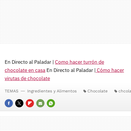
En Directo al Paladar |
Como hacer turrón de
chocolate en casa
En Directo al Paladar |
Cómo hacer
virutas de chocolate
TEMAS
Ingredientes y Alimentos
Chocolate
chcol
FACEBOOK
TWITTER
FLIPBOARD
E-
WHATSAPP
MAIL