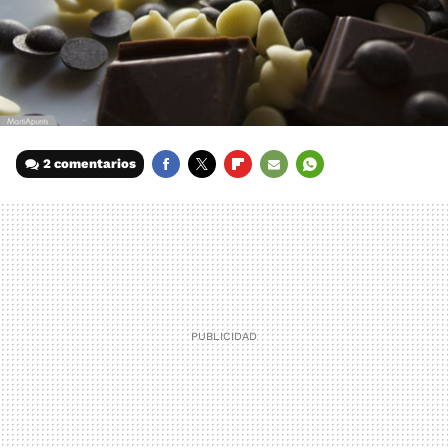
2 comentarios
FACEBOOK
TWITTER
FLIPBOARD
E-
WHATSAPP
MAIL