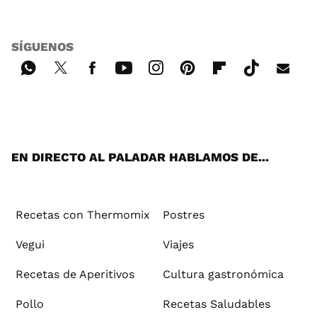
SÍGUENOS
Wh
Twi
Fac
You
Inst
Pint
Flip
Tikt
E-
ats
tter
ebo
tub
agr
ere
boa
ok
mai
App
ok
e
am
st
rd
l
EN DIRECTO AL PALADAR HABLAMOS DE...
Recetas con Thermomix
Postres
Vegui
Viajes
Recetas de Aperitivos
Cultura gastronómica
Pollo
Recetas Saludables