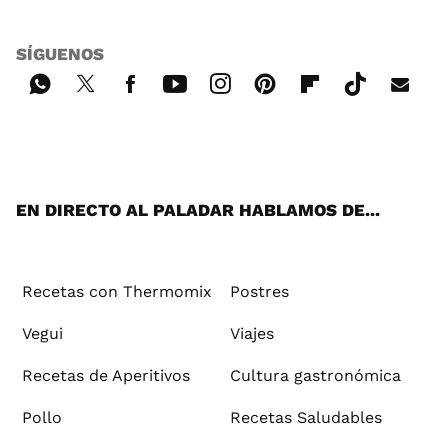
SÍGUENOS
Wh
Twi
Fac
You
Inst
Pint
Flip
Tikt
E-
ats
tter
ebo
tub
agr
ere
boa
ok
mai
App
ok
e
am
st
rd
l
EN DIRECTO AL PALADAR HABLAMOS DE...
Recetas con Thermomix
Postres
Vegui
Viajes
Recetas de Aperitivos
Cultura gastronómica
Pollo
Recetas Saludables