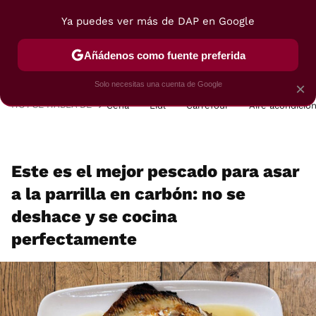
Ya puedes ver más de DAP en Google
MENÚ
NUEVO
Añádenos como fuente preferida
POSTRES
VIAJES
SELECCIÓN
VEGUI
Solo necesitas una cuenta de Google
×
HOY SE HABLA DE
Cena
Lidl
Carrefour
Aire acondicio
Este es el mejor pescado para asar
a la parrilla en carbón: no se
deshace y se cocina
perfectamente