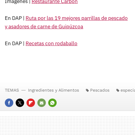
Imágenes |
Restaurante Carbón
En DAP |
Ruta por las 19 mejores parrillas de pescado
y asadores de carne de Guipúzcoa
En DAP |
Recetas con rodaballo
TEMAS
Ingredientes y Alimentos
Pescados
especi
FACEBOOK
TWITTER
FLIPBOARD
E-
WHATSAPP
MAIL