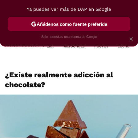
Ya puedes ver más de DAP en Google
MENÚ
NUEVO
Añádenos como fuente preferida
POSTRES
VIAJES
SELECCIÓN
VEGUI
Solo necesitas una cuenta de Google
×
HOY SE HABLA DE
Lidl
Microondas
Huevos
Leche
¿Existe realmente adicción al
chocolate?