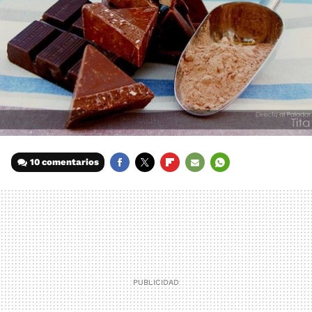
10 comentarios
FACEBOOK
TWITTER
FLIPBOARD
E-
WHATSAPP
MAIL