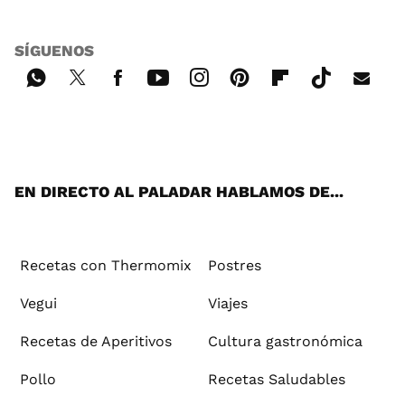
SÍGUENOS
Wh
Twi
Fac
You
Inst
Pint
Flip
Tikt
E-
ats
tter
ebo
tub
agr
ere
boa
ok
mai
App
ok
e
am
st
rd
l
EN DIRECTO AL PALADAR HABLAMOS DE...
Recetas con Thermomix
Postres
Vegui
Viajes
Recetas de Aperitivos
Cultura gastronómica
Pollo
Recetas Saludables