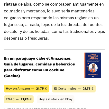
ristras
de ajos, como se compraban antiguamente en
colmados y mercados, lo suyo sería mantenerlas
colgadas pero respetando las mismas reglas: en un
lugar seco, aireado, lejos de la luz directa, de fuentes
de calor y de las heladas, como las tradicionales viejas
despensas o fresqueras.
En un paraguayo cabe el Amazonas:
Guía de lugares, comidas y bebercios
para disfrutar como un cochino
(Cocina)
Hoy en Amazon —
21,75
€
El Corte Inglés —
21,75
€
FNAC —
21,76
€
Hoy sin stock en Ebay
El precio podría variar. Obtenemos comisión por estos enlaces