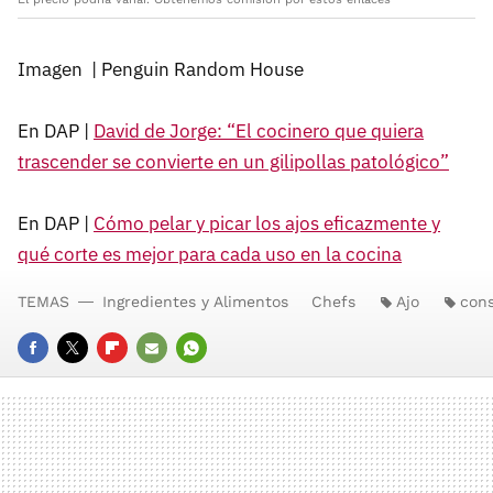
Imagen | Penguin Random House
En DAP |
David de Jorge: “El cocinero que quiera
trascender se convierte en un gilipollas patológico”
En DAP |
Cómo pelar y picar los ajos eficazmente y
qué corte es mejor para cada uso en la cocina
TEMAS
Ingredientes y Alimentos
Chefs
Ajo
cons
FACEBOOK
TWITTER
FLIPBOARD
E-
WHATSAPP
MAIL