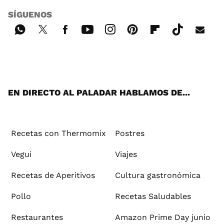
SÍGUENOS
Wh
Twi
Fac
You
Inst
Pint
Flip
Tikt
E-
ats
tter
ebo
tub
agr
ere
boa
ok
mai
App
ok
e
am
st
rd
l
EN DIRECTO AL PALADAR HABLAMOS DE...
Recetas con Thermomix
Postres
Vegui
Viajes
Recetas de Aperitivos
Cultura gastronómica
Pollo
Recetas Saludables
Restaurantes
Amazon Prime Day junio