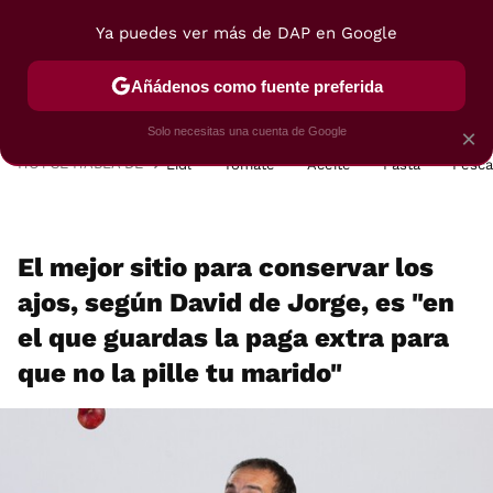
Ya puedes ver más de DAP en Google
MENÚ
NUEVO
Añádenos como fuente preferida
POSTRES
VIAJES
SELECCIÓN
VEGUI
Solo necesitas una cuenta de Google
×
HOY SE HABLA DE
Lidl
Tomate
Aceite
Pasta
Pesc
El mejor sitio para conservar los
ajos, según David de Jorge, es "en
el que guardas la paga extra para
que no la pille tu marido"