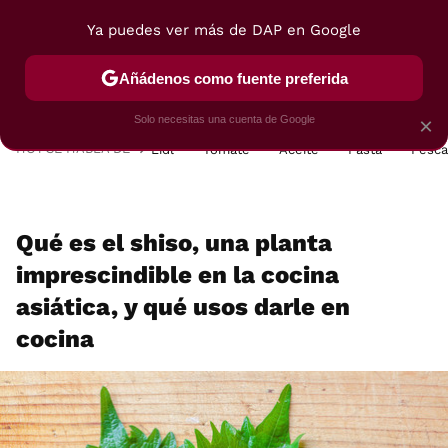
Ya puedes ver más de DAP en Google
MENÚ
NUEVO
Añádenos como fuente preferida
POSTRES
VIAJES
SELECCIÓN
VEGUI
Solo necesitas una cuenta de Google
×
HOY SE HABLA DE
Lidl
Tomate
Aceite
Pasta
Pesc
Qué es el shiso, una planta
imprescindible en la cocina
asiática, y qué usos darle en
cocina