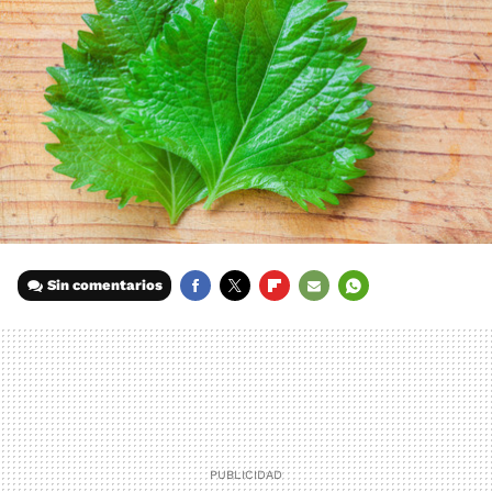
Sin comentarios
FACEBOOK
TWITTER
FLIPBOARD
E-
WHATSAPP
MAIL