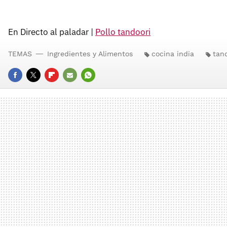
En Directo al paladar |
Pollo tandoori
TEMAS
Ingredientes y Alimentos
cocina india
tan
FACEBOOK
TWITTER
FLIPBOARD
E-
WHATSAPP
MAIL