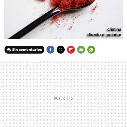
Sin comentarios
FACEBOOK
TWITTER
FLIPBOARD
E-
WHATSAPP
MAIL