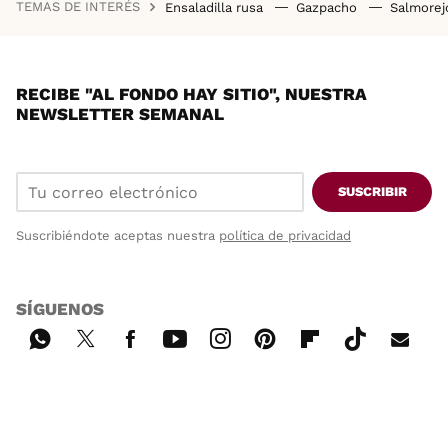
TEMAS DE INTERÉS
Ensaladilla rusa
Gazpacho
Salmore
RECIBE "AL FONDO HAY SITIO", NUESTRA
NEWSLETTER SEMANAL
SUSCRIBIR
Suscribiéndote aceptas nuestra
política de privacidad
SÍGUENOS
Wh
Twi
Fac
You
Inst
Pint
Flip
Tikt
E-
ats
tter
ebo
tub
agr
ere
boa
ok
mai
App
ok
e
am
st
rd
l