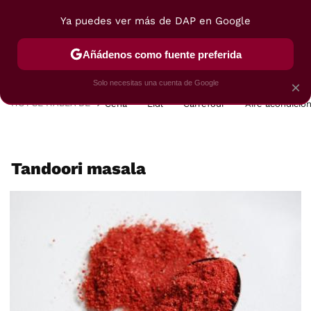
Ya puedes ver más de DAP en Google
MENÚ
NUEVO
Añádenos como fuente preferida
POSTRES
VIAJES
SELECCIÓN
VEGUI
Solo necesitas una cuenta de Google
×
HOY SE HABLA DE
Cena
Lidl
Carrefour
Aire acondicio
Tandoori masala