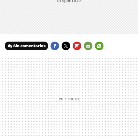
Sin comentarios
FACEBOOK
TWITTER
FLIPBOARD
E-
WHATSAPP
MAIL