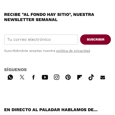
RECIBE "AL FONDO HAY SITIO", NUESTRA
NEWSLETTER SEMANAL
SUSCRIBIR
Suscribiéndote aceptas nuestra
política de privacidad
SÍGUENOS
Wh
Twi
Fac
You
Inst
Pint
Flip
Tikt
E-
ats
tter
ebo
tub
agr
ere
boa
ok
mai
App
ok
e
am
st
rd
l
EN DIRECTO AL PALADAR HABLAMOS DE...