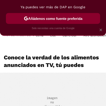
Ya puedes ver más de DAP en Google
MENÚ
NUEVO
Añádenos como fuente preferida
POSTRES
VIAJES
SELECCIÓN
VEGUI
Solo necesitas una cuenta de Google
×
HOY SE HABLA DE
Cena
Lidl
Carrefour
Aire acondicio
Conoce la verdad de los alimentos
anunciados en TV, tú puedes