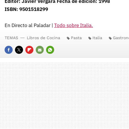
Editor: Javier Vergara Fecha de edición: 1998
ISBN: 9501518299
En Directo al Paladar |
Todo sobre Italia.
TEMAS
Libros de Cocina
Pasta
Italia
Gastron
FACEBOOK
TWITTER
FLIPBOARD
E-
WHATSAPP
MAIL