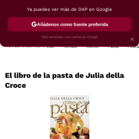
Ya puedes ver más de DAP en Google
MENÚ
NUEVO
Añádenos como fuente preferida
POSTRES
VIAJES
SELECCIÓN
VEGUI
Solo necesitas una cuenta de Google
×
HOY SE HABLA DE
Lidl
Tomate
Aceite
Pasta
Pesc
El libro de la pasta de Julia della
Croce