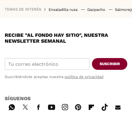
TEMAS DE INTERÉS
Ensaladilla rusa
Gazpacho
Salmore
RECIBE "AL FONDO HAY SITIO", NUESTRA
NEWSLETTER SEMANAL
SUSCRIBIR
Suscribiéndote aceptas nuestra
política de privacidad
SÍGUENOS
Wh
Twi
Fac
You
Inst
Pint
Flip
Tikt
E-
ats
tter
ebo
tub
agr
ere
boa
ok
mai