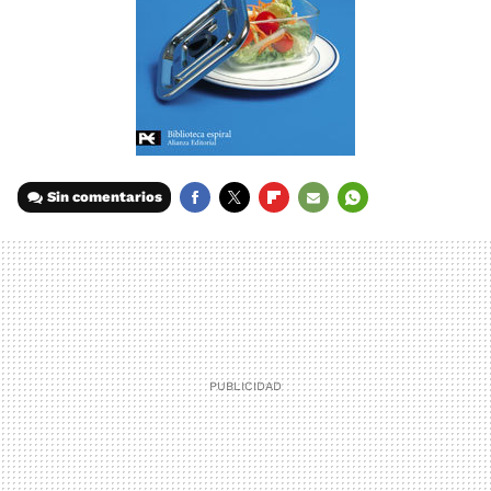
Sin comentarios
FACEBOOK
TWITTER
FLIPBOARD
E-
WHATSAPP
MAIL