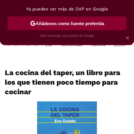
Ya puedes ver más de DAP en Google
MENÚ
NUEVO
Añádenos como fuente preferida
POSTRES
VIAJES
SELECCIÓN
VEGUI
Solo necesitas una cuenta de Google
×
HOY SE HABLA DE
Lidl
Microondas
Huevos
Leche
La cocina del taper, un libro para
los que tienen poco tiempo para
cocinar