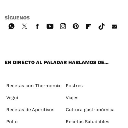
SÍGUENOS
Wh
Twi
Fac
You
Inst
Pint
Flip
Tikt
E-
ats
tter
ebo
tub
agr
ere
boa
ok
mai
App
ok
e
am
st
rd
l
EN DIRECTO AL PALADAR HABLAMOS DE...
Recetas con Thermomix
Postres
Vegui
Viajes
Recetas de Aperitivos
Cultura gastronómica
Pollo
Recetas Saludables